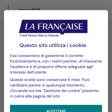
Annexe SFDR
PDF 568 Ko
Performance
Historique VL
Questo sito utilizza i
cookie
.
XLSX 56 Ko
Essi consentono di garantirne il corretto
Performances Passées
funzionamento e, con i nostri partner, di misurarne
PDF 629 Ko
l’audience e di proporre offerte adeguate agli
interessi dell’utente.
Scénarios de Performance 2025-04-30
Queste scelte sono conservate 6 mesi. Puoi
PDF 522 Ko
cambiare parere in qualunque momento,
cliccando sul link "Gestione dei cookie" presente
Scénarios de Performance 2025-03-31
in calce alla pagina del sito.
PDF 522 Ko
Visualizza di più
ACCETTARE