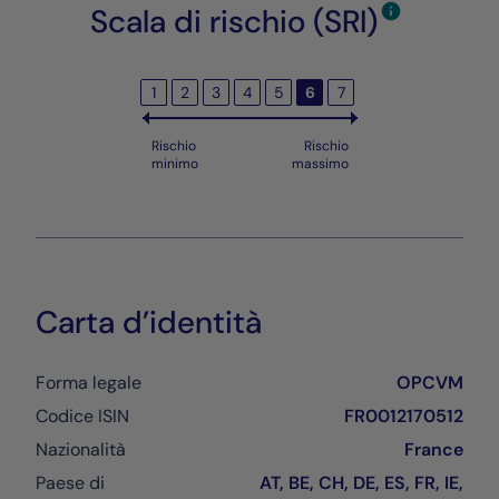
Scala di rischio (SRI)
1
2
3
4
5
6
7
Rischio
Rischio
minimo
massimo
Carta d’identità
Forma legale
OPCVM
Codice ISIN
FR0012170512
Nazionalità
France
Paese di
AT, BE, CH, DE, ES, FR, IE,