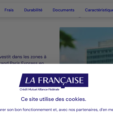
able by La Française
Frais
Durabilité
Documents
Caractéristiqu
vestit dans les zones à
Grand Paris Express en
immeubles modernes et
Ce site utilise des
cookies
.
urer son bon fonctionnement et, avec nos partenaires, d’en 