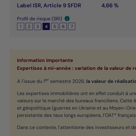
Label ISR, Article 9 SFDR
4,66 %
Profil de risque (SRI)
1
2
3
4
5
6
7
Information importante
Expertises à mi-année : variation de la valeur de r
er
A l'issue du 1
semestre 2026,
la valeur de réalisati
Les expertises immobilières ont en effet conduit à une
valeurs sur le marché des bureaux franciliens. Cett
et géopolitique (guerres en Ukraine et au Moyen-Orient
persistante des taux longs européens, l'OAT* françai
Dans ce contexte, l'attentisme des investisseurs et de