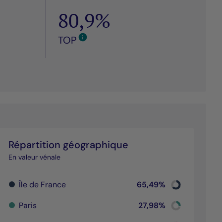
80,9%
TOP
Répartition géographique
En valeur vénale
Chart
Île de France
65,49%
th 2 slices.
Pie chart with 2
ractive chart.
End of interacti
Chart
Paris
27,98%
th 2 slices.
Pie chart with 2
ractive chart.
End of interacti
Chart