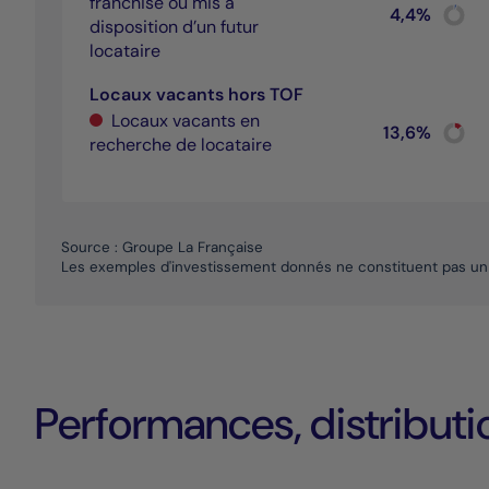
franchise ou mis à
Chart
4,4%
disposition d’un futur
Pie cha
End of 
locataire
Locaux vacants hors TOF
Locaux vacants en
Chart
13,6%
recherche de locataire
Pie cha
End of 
Source : Groupe La Française
Les exemples d'investissement donnés ne constituent pas un 
Performances, distributio