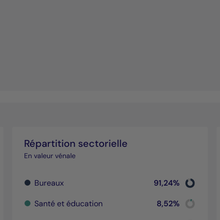
Répartition sectorielle
En valeur vénale
Chart
Bureaux
91,24%
Pie chart wi
End of inte
Chart
rt with 2 slices.
Santé et éducation
8,52%
interactive chart.
Pie chart wi
End of inte
Chart