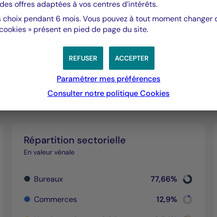
des offres adaptées à vos centres d’intérêts.
 choix pendant 6 mois. Vous pouvez à tout moment changer d’
 cookies » présent en pied de page du site.
REFUSER
ACCEPTER
Paramétrer mes préférences
Consulter notre politique
Cookies
Répartition sectorielle
En valeur vénale
Chart
Bureaux
77,66%
Pie chart wi
End of inte
Chart
rt with 2 slices.
Commerces
12,9%
interactive chart.
Pie chart wi
End of inte
Chart