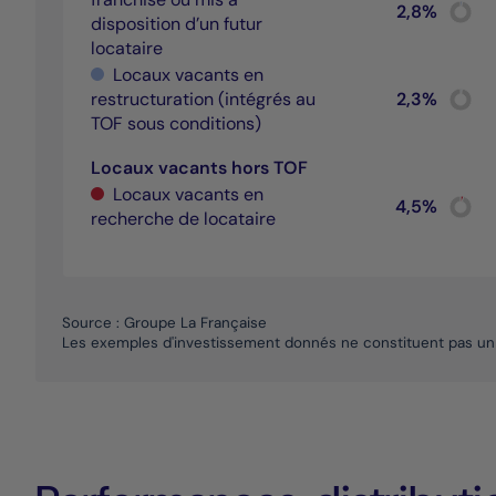
Chart
2,8%
disposition d’un futur
Pie cha
End of 
locataire
Locaux vacants en
Chart
restructuration (intégrés au
2,3%
Pie cha
TOF sous conditions)
End of 
Locaux vacants hors TOF
Locaux vacants en
Chart
4,5%
recherche de locataire
Pie cha
End of 
Source : Groupe La Française
Les exemples d'investissement donnés ne constituent pas un 