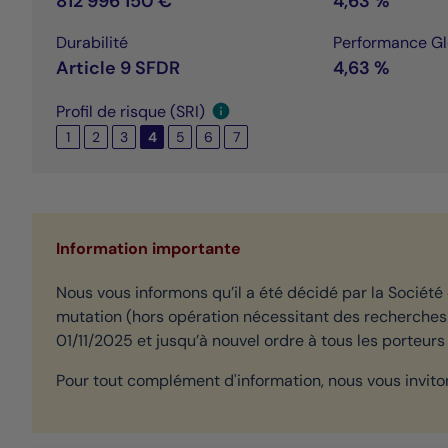
812 996 150 €
4,63 %
Durabilité
Performance Gl
Article 9 SFDR
4,63 %
Profil de risque (SRI)
1
2
3
4
5
6
7
Information importante
Nous vous informons qu’il a été décidé par la Société 
mutation (hors opération nécessitant des recherches 
01/11/2025 et jusqu’à nouvel ordre à tous les porteurs 
Pour tout complément d'information, nous vous inviton