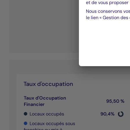
et de vous proposer 
Nous conservons vos
le lien « Gestion des
Taux d'occupation
Taux d'Occupation
95,50 %
Financier
Chart
Locaux occupés
90,4%
Pie cha
End of 
Locaux occupés sous
franchise ou mis à