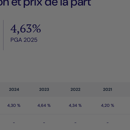
n et prix de la part
4,63%
PGA 2025
2024
2023
2022
2021
4,30 %
4,64 %
4,34 %
4,20 %
-
-
-
-