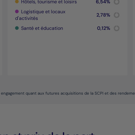
Hôtels, tourisme et loisirs
6,54%
Pie chart wi
rt with 2 slices.
End of inte
interactive chart.
Logistique et locaux
Chart
2,78%
d'activités
Pie chart wi
End of inte
Chart
Santé et éducation
0,12%
rt with 2 slices.
Pie chart wi
interactive chart.
End of inte
rt with 2 slices.
interactive chart.
engagement quant aux futures acquisitions de la SCPI et des rendeme