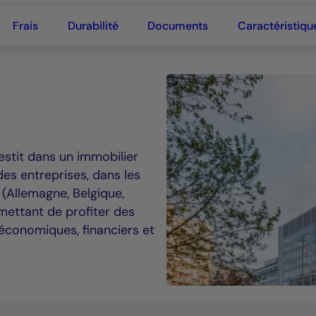
ion européenne à so
Frais
Durabilité
Documents
Caractéristiqu
estit dans un immobilier
es entreprises, dans les
(Allemagne, Belgique,
ettant de profiter des
 économiques, financiers et