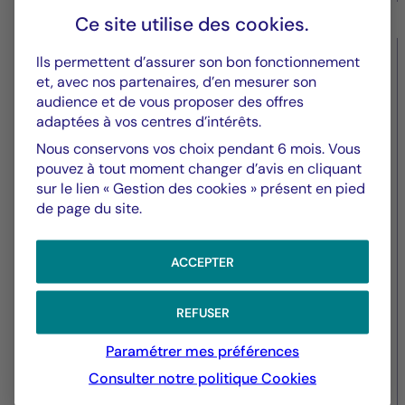
Ce site utilise des
cookies
.
Ils permettent d’assurer son bon fonctionnement
Valeurs immobilières
et, avec nos partenaires, d’en mesurer son
audience et de vous proposer des offres
La Française Real Estate
adaptées à vos centres d’intérêts.
Managers (REM) acquiert un
Nous conservons vos choix pendant 6 mois. Vous
commerce situé dans le
pouvez à tout moment changer d’avis en cliquant
sur le lien « Gestion des cookies » présent en pied
quartier Saint-Germain-des-
de page du site.
Prés à Paris
ACCEPTER
REFUSER
Paramétrer mes préférences
Consulter notre politique
Cookies
08/11/2022