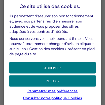
Ce site utilise des
cookies
.
Ils permettent d’assurer son bon fonctionnement
Valeurs immobilières
et, avec nos partenaires, d’en mesurer son
audience et de vous proposer des offres
La Française REM acquiert une
adaptées à vos centres d’intérêts.
residence de coliving exploitee
Nous conservons vos choix pendant 6 mois. Vous
par the babel community a
pouvez à tout moment changer d’avis en cliquant
sur le lien « Gestion des cookies » présent en pied
montpellier (34)
de page du site.
ACCEPTER
REFUSER
Paramétrer mes préférences
Consulter notre politique
Cookies
24/01/2023