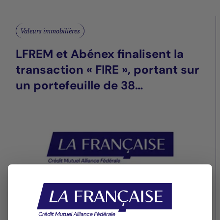
Valeurs immobilières
LFREM et Abénex finalisent la
transaction « FIRE », portant sur
un portefeuille de 38
commerces de l’enseigne Grand
Frais situés en France
métropolitaine
27/01/2023