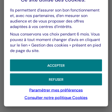
Groupe La Française
Ils permettent d’assurer son bon fonctionnement
Crédit Mutuel Alliance Fédérale
et, avec nos partenaires, d’en mesurer son
audience et de vous proposer des offres
annonce la nomination de Nadia
adaptées à vos centres d’intérêts.
Bouzigues à la direction
Nous conservons vos choix pendant 6 mois. Vous
générale de Crédit Mutuel
pouvez à tout moment changer d’avis en cliquant
sur le lien « Gestion des cookies » présent en pied
Impact
de page du site.
ACCEPTER
REFUSER
Paramétrer mes préférences
04/03/2026
Consulter notre politique
Cookies