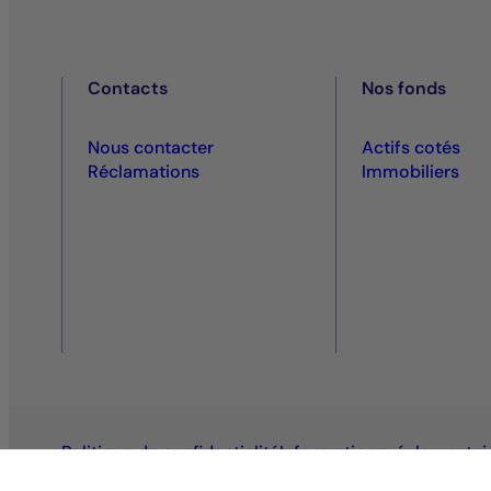
Contacts
Nos fonds
Nous contacter
Actifs cotés
Réclamations
Immobiliers
Politique de confidentialité
Informations réglementai
Inventaire des votes
Plan du site