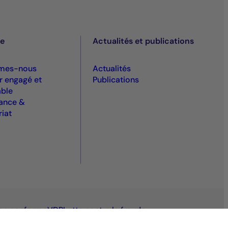
pe
Actualités et publications
mes-nous
Actualités
r engagé et
Publications
ble
ance &
riat
 non conforme
VDP
Lutte contre la fraude