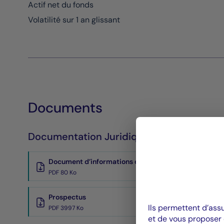
Actif net du fonds
Volatilité sur 1 an glissant
Documents
Documentation Juridique
Document d’informations clés
PDF 80 Ko
Prospectus
Ils permettent d’ass
PDF 3997 Ko
et de vous proposer 