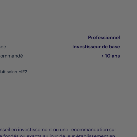
Professionnel
nce
Investisseur de base
ecommandé
> 10 ans
uit selon MIF2
n conseil en investissement ou une recommandation sur
e fondés ou exacts au jour de leur établissement en