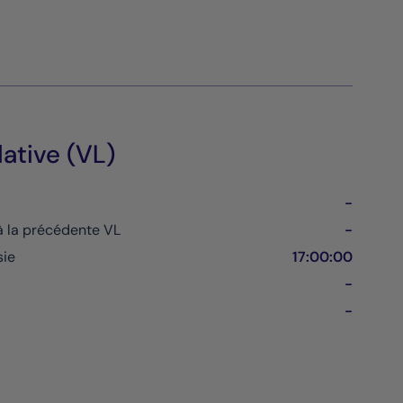
dative (VL)
-
à la précédente VL
-
sie
17:00:00
-
-