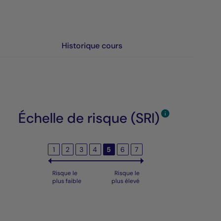
Historique cours
Échelle de risque (SRI)
1
2
3
4
5
6
7
Risque le
Risque le
plus faible
plus élevé