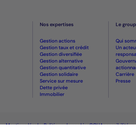
Nos expertises
Le grou
Gestion actions
Qui som
Gestion taux et crédit
Un acteu
Gestion diversifiée
responsa
Gestion alternative
Gouvern
Gestion quantitative
actionna
Gestion solidaire
Carrière
Service sur mesure
Presse
Dette privée
Immobilier
res
Mentions légales
Politique de cookies
CGU
Accessibilité :