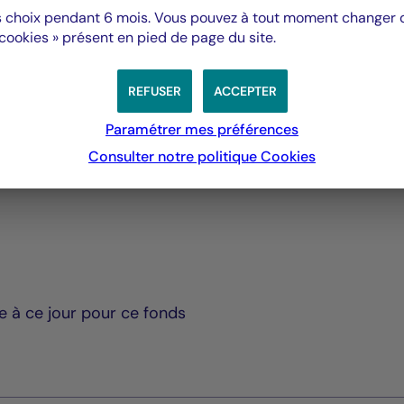
Rapport Annuel audité
 choix pendant 6 mois. Vous pouvez à tout moment changer d’
 cookies » présent en pied de page du site.
PDF 5835 Ko
Rapport Semestriel
REFUSER
ACCEPTER
PDF 3769 Ko
Paramétrer mes préférences
Consulter notre politique
Cookies
 à ce jour pour ce fonds