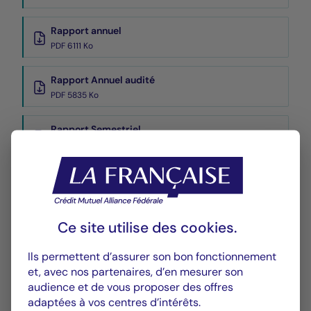
Rapport annuel
PDF 6111 Ko
Rapport Annuel audité
PDF 5835 Ko
Rapport Semestriel
PDF 3769 Ko
Performances
Historique VL
Ce site utilise des
cookies
.
XLSX 28 Ko
Ils permettent d’assurer son bon fonctionnement
et, avec nos partenaires, d’en mesurer son
audience et de vous proposer des offres
adaptées à vos centres d’intérêts.