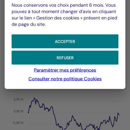
Nous conservons vos choix pendant 6 mois. Vous
pouvez à tout moment changer d’avis en cliquant
GRAPHIQUE
TABLEAU
sur le lien « Gestion des cookies » présent en pied
de page du site.
Performances
Graphique
ACCEPTER
En date du 06/08/2026
REFUSER
Chart
YTD ▾
Paramétrer mes préférences
Chart with 143 data points.
Les chiffres cités se réfèrent à des simulations de per
Consulter notre politique
Cookies
Du :
31/12/2025
Au :
06/08/2026
The chart has 1 X axis displaying Time. Data ranges 
The chart has 1 Y axis displaying values. Data range
5,00 %
0,00 %
-5,00 %