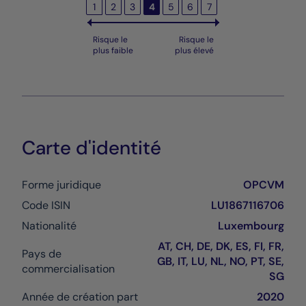
1
2
3
4
5
6
7
Risque le
Risque le
plus faible
plus élevé
Carte d'identité
Forme juridique
OPCVM
Code ISIN
LU1867116706
Nationalité
Luxembourg
AT, CH, DE, DK, ES, FI, FR,
Pays de
GB, IT, LU, NL, NO, PT, SE,
commercialisation
SG
Année de création part
2020