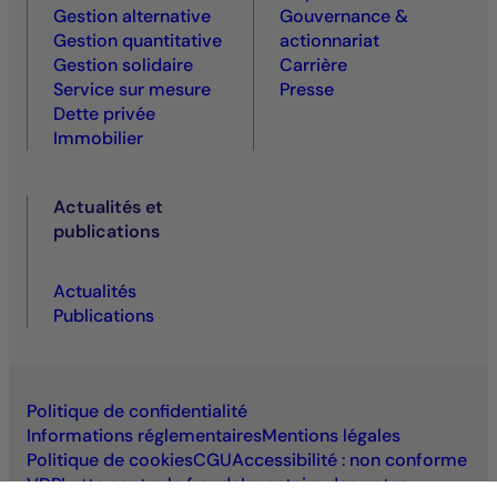
Gestion alternative
Gouvernance &
Gestion quantitative
actionnariat
Gestion solidaire
Carrière
Service sur mesure
Presse
Dette privée
Immobilier
Actualités et
publications
Actualités
Publications
Politique de confidentialité
Informations réglementaires
Mentions légales
Politique de cookies
CGU
Accessibilité : non conforme
VDP
Lutte contre la fraude
Inventaire des votes