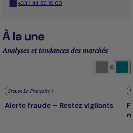
+33 1 44 56 10 00
À la une
Analyses et tendances des marchés
6
Groupe La Française
V
Alerte fraude – Restez vigilants
F
m