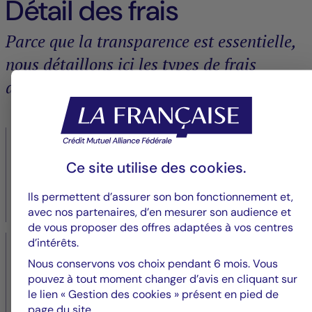
Détail des frais
Parce que la transparence est essentielle,
nous détaillons ici les types de frais
appliqués à cette SCPI
1,50 % TTC
Ce site utilise des
cookies
.
Commission d'acquisition et cession
Frais liés à la gestion du processus d’acquisition et de
Ils permettent d’assurer son bon fonctionnement et,
revente des actifs.
avec nos partenaires, d’en mesurer son audience et
de vous proposer des offres adaptées à vos centres
12,00 % TTC
d’intérêts.
Nous conservons vos choix pendant 6 mois. Vous
Commission de gestion
pouvez à tout moment changer d’avis en cliquant sur
le lien « Gestion des cookies » présent en pied de
Frais couvrant la gestion quotidienne des actifs et la
page du site.