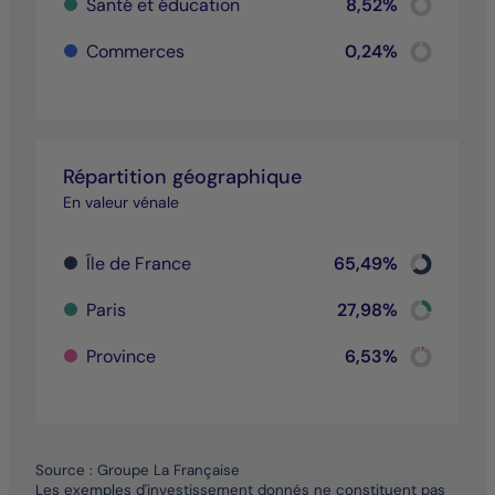
Santé et éducation
8,52%
Pie chart wi
End of inter
Chart
Commerces
0,24%
Pie chart wi
End of inter
Répartition géographique
En valeur vénale
Chart
Île de France
65,49%
Pie chart wi
End of inter
Chart
Paris
27,98%
Pie chart wi
End of inter
Chart
Province
6,53%
Pie chart wi
End of inter
Source : Groupe La Française
Les exemples d'investissement donnés ne constituent pas