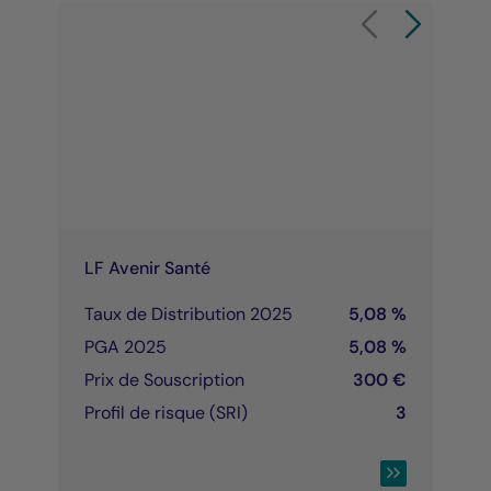
Élément 1 sur 8
Carrousel de produit
Carrousel de 
LF Avenir Santé
Taux de Distribution 2025
5,08 %
PGA 2025
5,08 %
Prix de Souscription
300 €
Profil de risque (SRI)
3
CONSULTER LA 