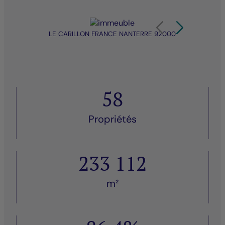
Élément 1 sur 20
Carrousel de produit Af
Carrousel de pro
LE CARILLON FRANCE NANTERRE 92000
LE H
58
Propriétés
233 112
m²