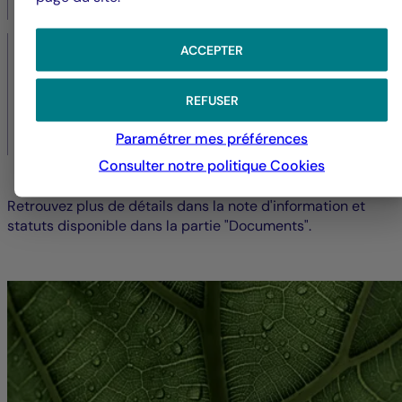
commercialisation des parts.
3,60 % TTC
ACCEPTER
Commission de travaux
REFUSER
Frais destinés à l’entretien et la rénovation du
Paramétrer mes préférences
patrimoine immobilier.
Consulter notre politique
Cookies
Retrouvez plus de détails dans la note d'information et
statuts disponible dans la partie "Documents".