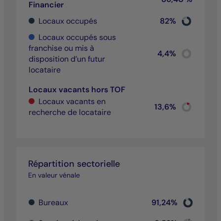
Financier
Chart
Locaux occupés
82%
Pie chart wit
End of inter
Locaux occupés sous
franchise ou mis à
Chart
4,4%
disposition d’un futur
Pie chart wit
End of inter
locataire
Locaux vacants hors TOF
Locaux vacants en
Chart
13,6%
recherche de locataire
Pie chart wit
End of inter
Répartition sectorielle
En valeur vénale
Chart
Bureaux
91,24%
Pie chart wi
End of inter
Chart