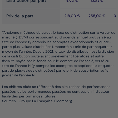
Distribution par part
9,60 €
13,53 €
1
Prix de la part
218,00 €
255,00 €
31
*Ancienne méthode de calcul, le taux de distribution sur la valeur de
marché (TDVM) correspondant au dividende annuel brut versé au
titre de l’année (y compris les acomptes exceptionnels et quote-
part e plus-values distribuées), rapporté au prix de part acquéreur
moyen de l’année. Depuis 2021, le taux de distribution est la division
de la distribution brute avant prélèvement libératoire et autre
fiscalité payée par le fonds pour le compte de l’associé, versé au
titre de l’année N (y compris les acomptes exceptionnels et quote-
part de plus-values distribuées) par le prix de souscription au 1er
janvier de l’année N.
Les chiffres cités se réfèrent à des simulations de performances
passées, et les performances passées ne sont pas un indicateur
fiable des performances futures.
Sources : Groupe La Française, Bloomberg.