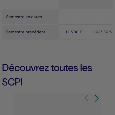
Semestre en cours
-
-
Semestre précédent
1 115.00 €
1 025.80 €
Découvrez toutes les
SCPI
Élément 1 sur 8
Carrousel de produit
Carrousel de 