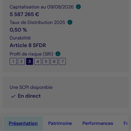
Capitalisation au 09/08/2026
5 587 265 €
Taux de Distribution 2025
0,50 %
Durabilité
Article 8 SFDR
Profil de risque (SRI)
1
2
3
4
5
6
7
Une SCPI disponible
En direct
Présentation
Patrimoine
Performances
Fra