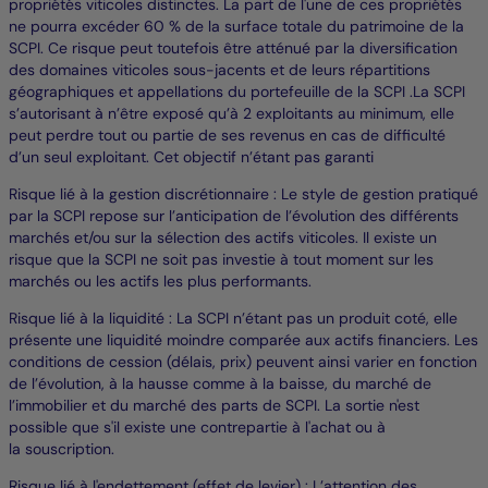
propriétés viticoles distinctes. La part de l'une de ces propriétés
ne pourra excéder 60 % de la surface totale du patrimoine de la
SCPI. Ce risque peut toutefois être atténué par la diversification
des domaines viticoles sous-jacents et de leurs répartitions
géographiques et appellations du portefeuille de la SCPI .La SCPI
s’autorisant à n’être exposé qu’à 2 exploitants au minimum, elle
peut perdre tout ou partie de ses revenus en cas de difficulté
d’un seul exploitant. Cet objectif n’étant pas garanti
Risque lié à la gestion discrétionnaire : Le style de gestion pratiqué
par la SCPI repose sur l’anticipation de l’évolution des différents
marchés et/ou sur la sélection des actifs viticoles. Il existe un
risque que la SCPI ne soit pas investie à tout moment sur les
marchés ou les actifs les plus performants.
Risque lié à la liquidité : La SCPI n’étant pas un produit coté, elle
présente une liquidité moindre comparée aux actifs financiers. Les
conditions de cession (délais, prix) peuvent ainsi varier en fonction
de l’évolution, à la hausse comme à la baisse, du marché de
l’immobilier et du marché des parts de SCPI. La sortie n'est
possible que s'il existe une contrepartie à l'achat ou à
la souscription.
Risque lié à l'endettement (effet de levier) : L’attention des