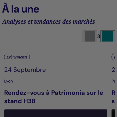
À la une
Analyses et tendances des marchés
3
Évènements
É
24 Septembre
2
Lyon
Pa
Rendez-vous à Patrimonia sur le
R
stand H38
s