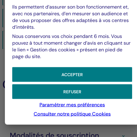
PDF
Ils permettent d’assurer son bon fonctionnement et,
avec nos partenaires, d’en mesurer son audience et
Note d'information et statuts - LF Les Grands Palais
de vous proposer des offres adaptées à vos centres
PDF 1764 Ko
d’intérêts.
Nous conservons vos choix pendant 6 mois. Vous
Document d'informations clés - LF Les Grands Palais
pouvez à tout moment changer d’avis en cliquant sur
PDF 141 Ko
le lien « Gestion des cookies » présent en pied de
page du site.
ACCEPTER
Caractéristiques
REFUSER
Paramétrer mes préférences
Informations générales
Consulter notre politique
Cookies
Modalités de souscription