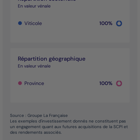
En valeur vénale
Chart
Viticole
100%
Pie chart wi
End of inter
Répartition géographique
En valeur vénale
Chart
Province
100%
Pie chart wi
End of inter
Source : Groupe La Française
Les exemples d'investissement donnés ne constituent pas
un engagement quant aux futures acquisitions de la SCPI et
des rendements associés.