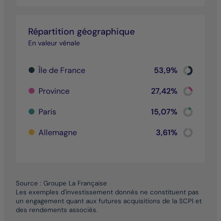
Répartition géographique
En valeur vénale
Chart
Île de France
53,9%
Pie chart wi
End of inter
Chart
Province
27,42%
Pie chart wi
End of inter
Chart
Paris
15,07%
Pie chart wi
End of inter
Chart
Allemagne
3,61%
Pie chart wi
End of inter
Source : Groupe La Française
Les exemples d'investissement donnés ne constituent pas
un engagement quant aux futures acquisitions de la SCPI et
des rendements associés.