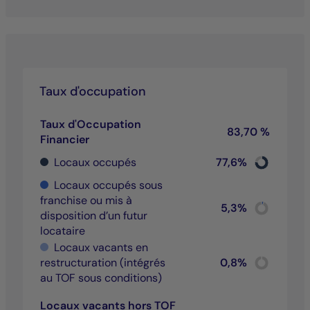
Taux d'occupation
Taux d'Occupation
83,70 %
Financier
Chart
Locaux occupés
77,6%
Pie chart wit
End of inter
Locaux occupés sous
franchise ou mis à
Chart
5,3%
disposition d’un futur
Pie chart wit
End of inter
locataire
Locaux vacants en
Chart
restructuration (intégrés
0,8%
Pie chart wit
au TOF sous conditions)
End of inter
Locaux vacants hors TOF