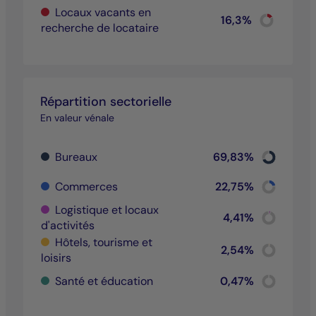
Locaux vacants en
Chart
16,3%
recherche de locataire
Pie chart wit
End of inter
Répartition sectorielle
En valeur vénale
Chart
Bureaux
69,83%
Pie chart wi
End of inter
Chart
Commerces
22,75%
Pie chart wi
End of inter
Logistique et locaux
Chart
4,41%
d'activités
Pie chart wi
End of inter
Hôtels, tourisme et
Chart
2,54%
loisirs
Pie chart wi
End of inter
Chart
Santé et éducation
0,47%
Pie chart wi
End of inter