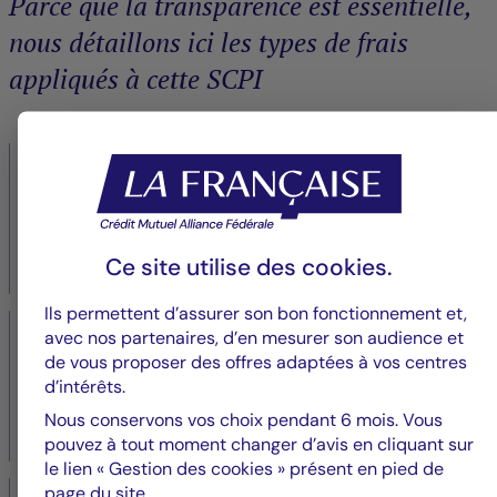
Parce que la transparence est essentielle,
nous détaillons ici les types de frais
appliqués à cette SCPI
1,50 % TTC
Commission d'acquisition et cession
Frais liés à la gestion du processus d’acquisition et de
Ce site utilise des
cookies
.
revente des actifs.
Ils permettent d’assurer son bon fonctionnement et,
10,80 % TTC
avec nos partenaires, d’en mesurer son audience et
de vous proposer des offres adaptées à vos centres
Commission de gestion
d’intérêts.
Nous conservons vos choix pendant 6 mois. Vous
Frais couvrant la gestion quotidienne des actifs et la
pouvez à tout moment changer d’avis en cliquant sur
commercialisation des parts.
le lien « Gestion des cookies » présent en pied de
page du site.