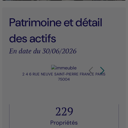
Patrimoine et détail
des actifs
En date du 30/06/2026
Élément 1 sur 20
Carrousel de produit Af
Carrousel de pro
2 4 6 RUE NEUVE SAINT-PIERRE FRANCE PARIS
LE 
75004
229
Propriétés