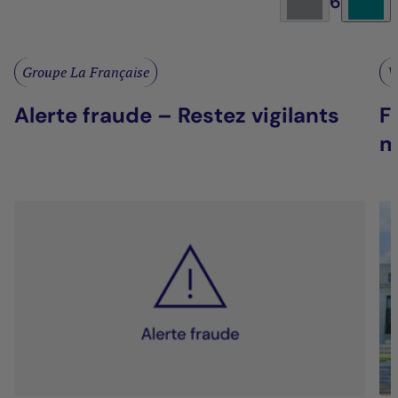
6
Groupe La Française
V
Alerte fraude – Restez vigilants
F
m