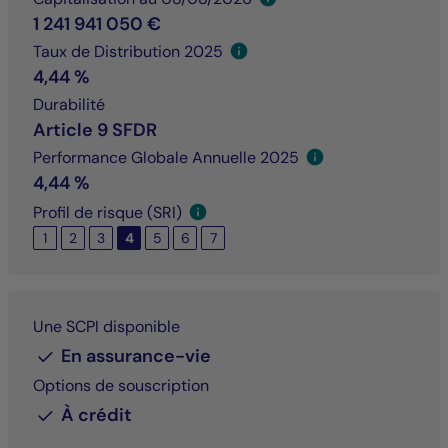
1 241 941 050 €
Taux de Distribution 2025
4,44 %
Durabilité
Article 9 SFDR
Performance Globale Annuelle 2025
4,44 %
Profil de risque (SRI)
1
2
3
4
5
6
7
Une SCPI disponible
En assurance-vie
Options de souscription
À crédit