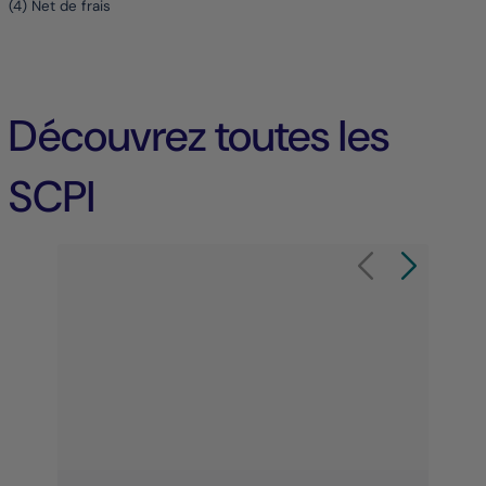
(4) Net de frais
Découvrez toutes les
SCPI
Élément 1 sur 8
Carrousel de produit
Carrousel de 