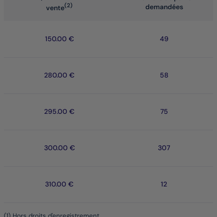
(2)
demandées
vente
150.00 €
49
280.00 €
58
295.00 €
75
300.00 €
307
310.00 €
12
(1) Hors droits d'enregistrement.