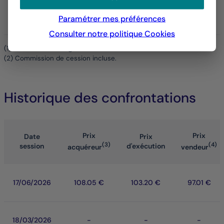
126.16 €
35
Paramétrer mes préférences
Consulter notre politique
Cookies
(1) Hors droits d'enregistrement.
(2) Commission de cession incluse.
Historique des confrontations
Prix
Prix
Date
Prix
(3)
(4)
session
d'exécution
acquéreur
vendeur
17/06/2026
108.05 €
103.20 €
97.01 €
18/03/2026
-
-
-