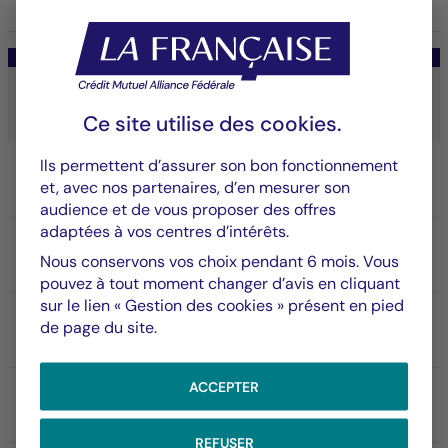
Ordres de vente
Prix le plus bas offert à la
Nombre de parts
(2)
demandées
vente
Ce site utilise des
cookies
.
Ils permettent d’assurer son bon fonctionnement
100.00 €
15
et, avec nos partenaires, d’en mesurer son
audience et de vous proposer des offres
adaptées à vos centres d’intérêts.
119.00 €
67
Nous conservons vos choix pendant 6 mois. Vous
pouvez à tout moment changer d’avis en cliquant
sur le lien « Gestion des cookies » présent en pied
de page du site.
120.00 €
10
ACCEPTER
126.00 €
17
REFUSER