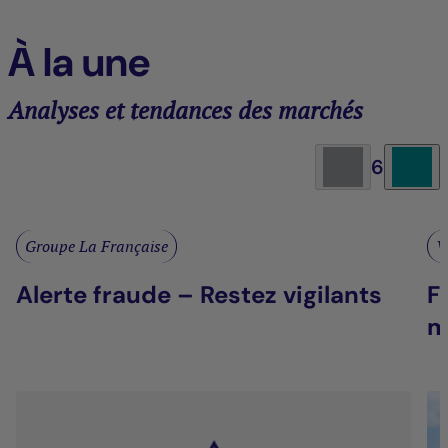
À la une
Analyses et tendances des marchés
6
Groupe La Française
V
Alerte fraude – Restez vigilants
F
m