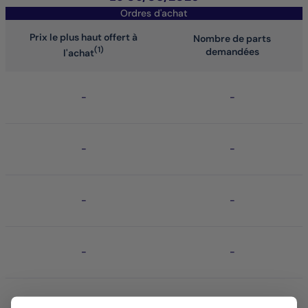
Ordres d'achat
Prix le plus haut offert à
Nombre de parts
(1)
demandées
l'achat
-
-
-
-
-
-
-
-
-
-