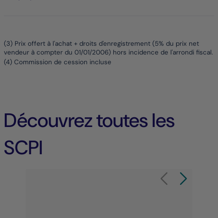
(3) Prix offert à l'achat + droits d'enregistrement (5% du prix net
vendeur à compter du 01/01/2006) hors incidence de l'arrondi fiscal.
(4) Commission de cession incluse
Découvrez toutes les
SCPI
Élément 1 sur 9
Carrousel de produit
Carrousel de 