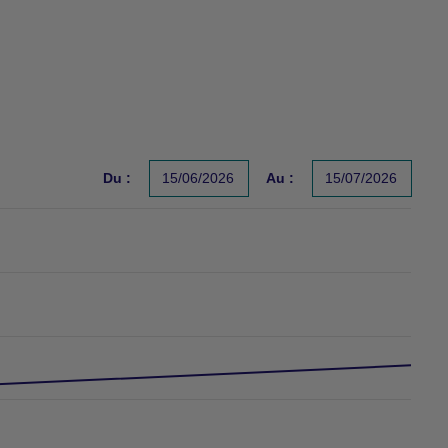
Du :
15/06/2026
Au :
15/07/2026
 indicateur fiable des performances futures. Sources : Group