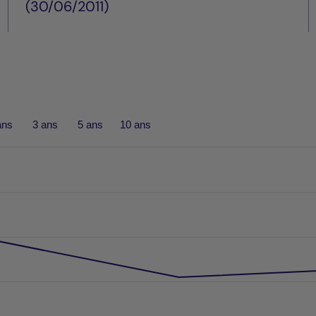
(30/06/2011)
ans
3 ans
5 ans
10 ans
formances passées, et les performances passées ne sont pas un
rom 2011-06-30 00:00:00 to 2026-07-15 00:00:00.
 from -9.552505300747669 to 2.2318937618569805.