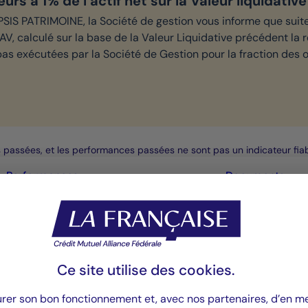
rs à 1% de l’actif net sur la Valeur liquidati
IS PATRIMOINE, la Société de gestion vous informe que suit
AV, calculé sur la base de la Valeur Liquidative précédent la r
s exécutées par la Société de Gestion pour la fraction des o
es passées, et les performances passées ne sont pas un indicateur fi
Performances
Documents
Elixime
Ce site utilise des
cookies
.
urer son bon fonctionnement et, avec nos partenaires, d’en 
un portefeuille diversifié