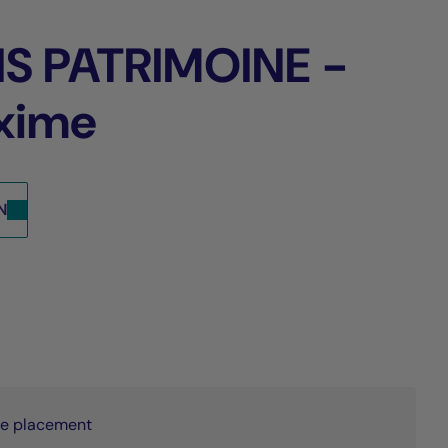
IS PATRIMOINE -
ixime
N
de placement