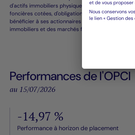
et de vous proposer 
d'actifs immobiliers physiques principalement eur
Nous conservons vos
foncières cotées, d'obligations et de placements liq
le lien « Gestion des
bénéficier à ses actionnaires de l’exposition mix
immobiliers et des marchés financiers.
Performances de l'OPCI
au 15/07/2026
-14,97 %
Performance à horizon de placement