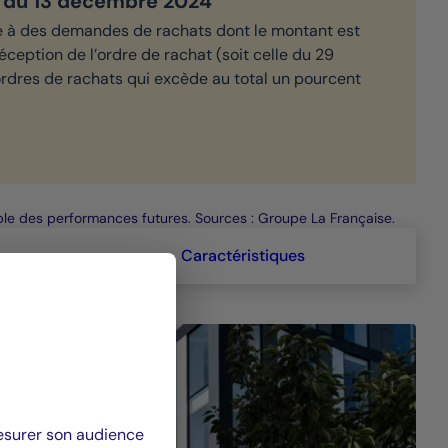
ve du 13 décembre 2024
e à des demandes de rachats dont le montant est
éception de l’ordre de rachat (soit celle du 29
rdres de rachats qui excède au total un pourcent
able des performances futures. Sources : Groupe La Française.
Caractéristiques
mesurer son audience