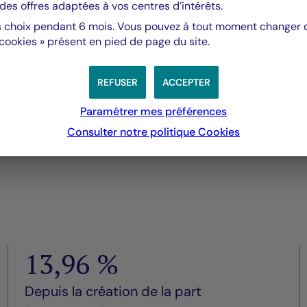
des offres adaptées à vos centres d’intérêts.
opéens, de titres de
 choix pendant 6 mois. Vous pouvez à tout moment changer d’
uides, afin de faire
 cookies » présent en pied de page du site.
te à long terme des marchés
REFUSER
ACCEPTER
Paramétrer mes préférences
Consulter notre politique
Cookies
13,96 %
Depuis la création de la part