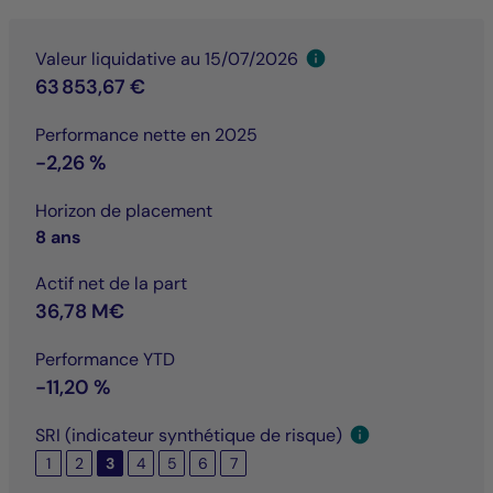
Valeur liquidative au 15/07/2026
63 853,67 €
Performance nette en 2025
-2,26 %
Horizon de placement
8 ans
Actif net de la part
36,78 M€
Performance YTD
-11,20 %
SRI (indicateur synthétique de risque)
1
2
3
4
5
6
7