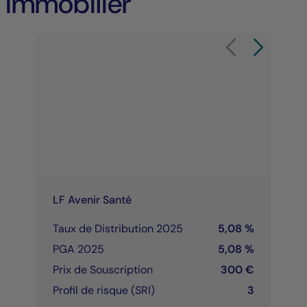
immobilier
Élément 1 sur 9
Carrousel de produit
Carrousel de 
LF Avenir Santé
Taux de Distribution 2025
5,08 %
PGA 2025
5,08 %
Prix de Souscription
300 €
Profil de risque (SRI)
3