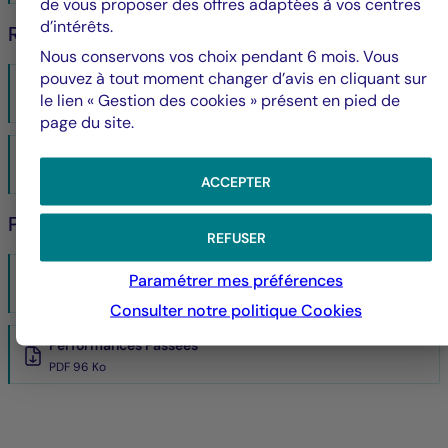
de vous proposer des offres adaptées à vos centres
d’intérêts.
Reporting
Nous conservons vos choix pendant 6 mois. Vous
pouvez à tout moment changer d’avis en cliquant sur
Rapport Annuel audité
le lien « Gestion des cookies » présent en pied de
PDF 3184 Ko
page du site.
Reporting
PDF 472 Ko
ACCEPTER
Performances
REFUSER
Historique VL
Paramétrer mes préférences
XLSX 13 Ko
Consulter notre politique
Cookies
Performances Passées
PDF 96 Ko