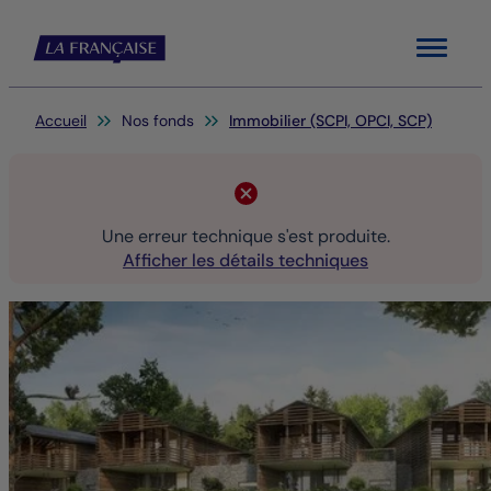
Menu
Vous êtes ici:
Accueil
Nos fonds
Immobilier (SCPI, OPCI, SCP)
Une erreur technique s'est produite.
Afficher les détails techniques