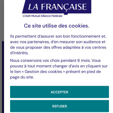
Ce site utilise des
cookies
.
15/09/2025
Ils permettent d’assurer son bon fonctionnement et,
avec nos partenaires, d’en mesurer son audience et
de vous proposer des offres adaptées à vos centres
Évènements
d’intérêts.
Nous conservons vos choix pendant 6 mois. Vous
24 Septembre
Paris
pouvez à tout moment changer d’avis en cliquant sur
le lien « Gestion des cookies » présent en pied de
page du site.
Rendez-vous à l’IPEM Paris sur le
stand R126
ACCEPTER
REFUSER