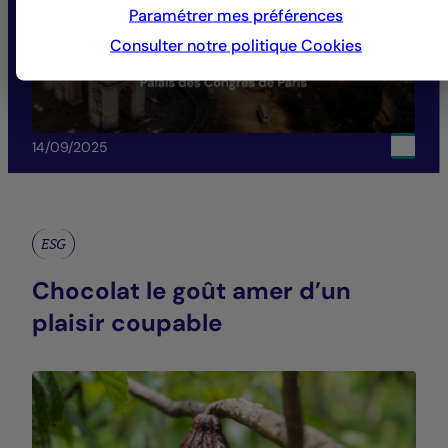
Paramétrer mes préférences
Consulter notre politique
Cookies
14/09/2025
ESG
Chocolat le goût amer d’un
plaisir coupable