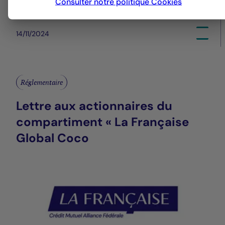
Consulter notre politique
Cookies
14/11/2024
Réglementaire
Lettre aux actionnaires du
compartiment « La Française
Global Coco