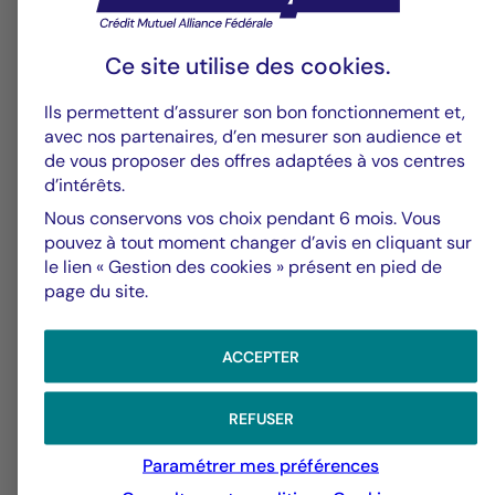
Ce site utilise des
cookies
.
15/11/2024
Ils permettent d’assurer son bon fonctionnement et,
avec nos partenaires, d’en mesurer son audience et
de vous proposer des offres adaptées à vos centres
ESG
d’intérêts.
COP16 : Ambitions audacieuses
Nous conservons vos choix pendant 6 mois. Vous
pouvez à tout moment changer d’avis en cliquant sur
ou avancées tangibles pour la
le lien « Gestion des cookies » présent en pied de
biodiversité mondiale ?
page du site.
ACCEPTER
REFUSER
Paramétrer mes préférences