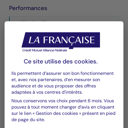
Performances
Historique VL
XLSX 60 Ko
Ce site utilise des
cookies
.
Ils permettent d’assurer son bon fonctionnement
GRAPHIQUE
TABLEAU
et, avec nos partenaires, d’en mesurer son
audience et de vous proposer des offres
adaptées à vos centres d’intérêts.
Performances
Graphique
Nous conservons vos choix pendant 6 mois. Vous
pouvez à tout moment changer d’avis en cliquant
En date du 06/08/2026
sur le lien « Gestion des cookies » présent en pied
de page du site.
Chart