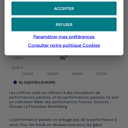
YTD ▾
Chart with 150 data points.
ACCEPTER
Les chiffres cités se réfèrent à des simulations de per
Du :
31/12/2025
Au :
06/08/2026
The chart has 1 X axis displaying Time. Data ranges f
The chart has 1 Y axis displaying values. Data ranges
REFUSER
10,00 %
Paramétrer mes préférences
5,00 %
Consulter notre politique
Cookies
0,00 %
-5,00 %
-10,00 %
01/2026
03/2026
05/2026
07/2026
BL EQUITIES EUROPE
Les chiffres cités se réfèrent à des simulations de
performances passées, et les performances passées ne sont pas
un indicateur fiable des performances futures. Sources :
Groupe La Française, Bloomberg.
End of interactive chart.
La performance passée ne préjuge pas de la performance à
venir. Pour les fonds en devises hors euro, les gains