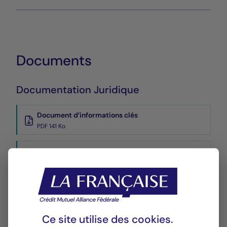
Documents
Documentation Juridique
Document d’informations clés
PDF 141 Ko
Position ETF
XLSX 6 Ko
Prospectus
PDF 465 Ko
Ce site utilise des
cookies
.
Rapports