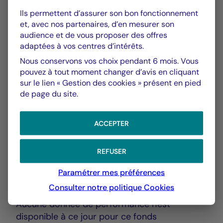
Ils permettent d’assurer son bon fonctionnement
Reporting
et, avec nos partenaires, d’en mesurer son
PDF 3069 Ko
audience et de vous proposer des offres
adaptées à vos centres d’intérêts.
Performances
Nous conservons vos choix pendant 6 mois. Vous
pouvez à tout moment changer d’avis en cliquant
Historique VL
sur le lien « Gestion des cookies » présent en pied
XLSX 9 Ko
de page du site.
ACCEPTER
REFUSER
Paramétrer mes préférences
Performances
Consulter notre politique
Cookies
Aucune donnée de performance n'est
disponible à ce jour pour ce fonds