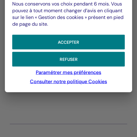
XLSX 27 Ko
Nous conservons vos choix pendant 6 mois. Vous
pouvez à tout moment changer d’avis en cliquant
Performances Passées
sur le lien « Gestion des cookies » présent en pied
PDF 575 Ko
de page du site.
Scénarios de Performance 2025-04-30
ACCEPTER
PDF 523 Ko
Scénarios de Performance 2025-03-31
REFUSER
PDF 523 Ko
Paramétrer mes préférences
Afficher plus
Consulter notre politique
Cookies