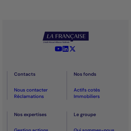
YouTube - La Française
LinkedIn - La Française
X (Twitter) - La Française
Contacts
Nos fonds
Nous contacter
Actifs cotés
Réclamations
Immobiliers
Nos expertises
Le groupe
Gestion actions
Qui sommes-nous