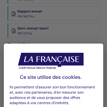
Rapport annuel
PDF 5627 Ko
Semi-annual report
PDF 227 Ko
Durabilité
Annexe SFDR
PDF 524 Ko
Rapport PAI
Ce site utilise des
cookies
.
PDF 1982 Ko
Ils permettent d’assurer son bon fonctionnement
Performances
et, avec nos partenaires, d’en mesurer son
audience et de vous proposer des offres
Historique VL
adaptées à vos centres d’intérêts.