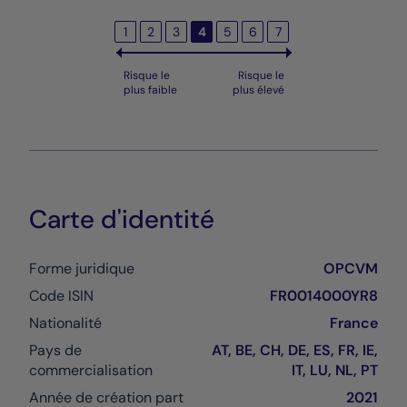
1
2
3
4
5
6
7
Risque le
Risque le
plus faible
plus élevé
Carte d'identité
Forme juridique
OPCVM
Code ISIN
FR0014000YR8
Nationalité
France
Pays de
AT, BE, CH, DE, ES, FR, IE,
commercialisation
IT, LU, NL, PT
Année de création part
2021