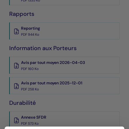
PDF 1335 Ko
Rapports
Reporting
PDF 944 Ko
Information aux Porteurs
Avis par tout moyen 2026-04-03
PDF 160 Ko
Avis par tout moyen 2025-12-01
PDF 258 Ko
Durabilité
Annexe SFDR
PDF 573 Ko