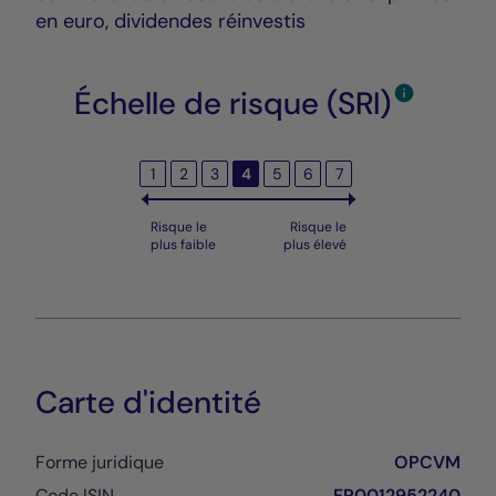
en euro, dividendes réinvestis
Échelle de risque (SRI)
1
2
3
4
5
6
7
Risque le
Risque le
plus faible
plus élevé
Carte d'identité
Forme juridique
OPCVM
Code ISIN
FR0012952240