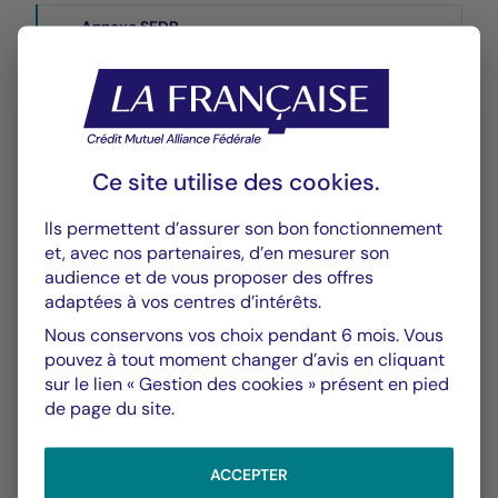
Annexe SFDR
PDF 570 Ko
Performances
Historique VL
Ce site utilise des
cookies
.
XLSX 52 Ko
Ils permettent d’assurer son bon fonctionnement
Performances Passées
et, avec nos partenaires, d’en mesurer son
PDF 623 Ko
audience et de vous proposer des offres
adaptées à vos centres d’intérêts.
Scénarios de Performance 2025-04-30
Nous conservons vos choix pendant 6 mois. Vous
PDF 523 Ko
pouvez à tout moment changer d’avis en cliquant
sur le lien « Gestion des cookies » présent en pied
Scénarios de Performance 2025-03-31
de page du site.
PDF 522 Ko
Afficher plus
ACCEPTER