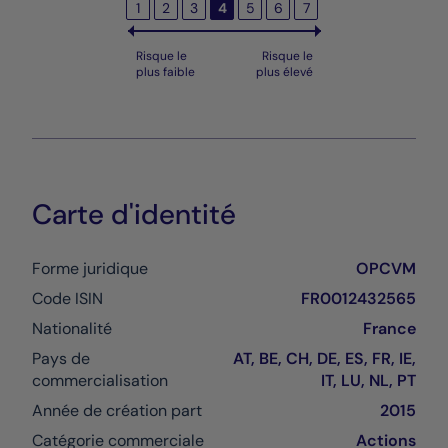
1
2
3
4
5
6
7
Risque le
Risque le
plus faible
plus élevé
Carte d'identité
Forme juridique
OPCVM
Code ISIN
FR0012432565
Nationalité
France
Pays de
AT, BE, CH, DE, ES, FR, IE,
commercialisation
IT, LU, NL, PT
Année de création part
2015
Catégorie commerciale
Actions