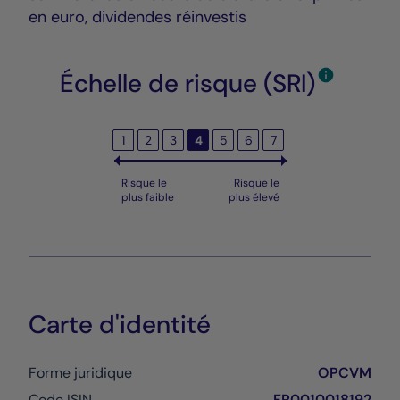
en euro, dividendes réinvestis
Échelle de risque (SRI)
1
2
3
4
5
6
7
Risque le
Risque le
plus faible
plus élevé
Carte d'identité
Forme juridique
OPCVM
Code ISIN
FR0010018192