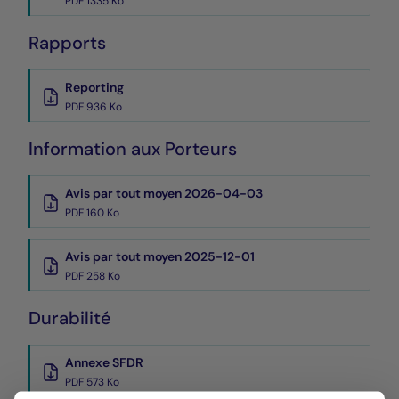
PDF 1335 Ko
Rapports
Reporting
PDF 936 Ko
Information aux Porteurs
Avis par tout moyen 2026-04-03
PDF 160 Ko
Avis par tout moyen 2025-12-01
PDF 258 Ko
Durabilité
Annexe SFDR
PDF 573 Ko