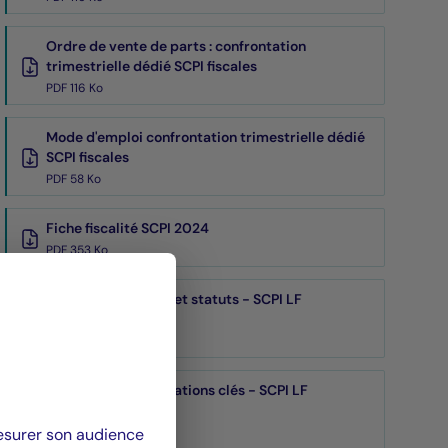
Ordre de vente de parts : confrontation
trimestrielle dédié SCPI fiscales
PDF 116 Ko
Mode d'emploi confrontation trimestrielle dédié
SCPI fiscales
PDF 58 Ko
Fiche fiscalité SCPI 2024
PDF 353 Ko
Note d'information et statuts - SCPI LF
Rénovimmo
PDF
Document d'informations clés - SCPI LF
Rénovimmo
mesurer son audience
PDF