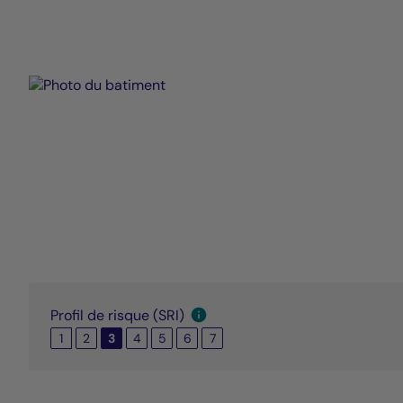
Profil de risque (SRI)
1
2
3
4
5
6
7