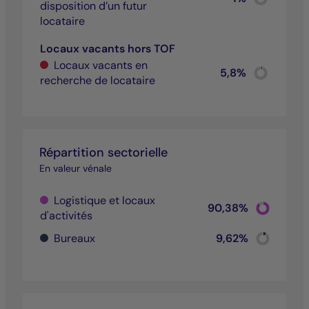
disposition d’un futur
Pie chart wit
End of inter
locataire
Locaux vacants hors TOF
Locaux vacants en
Chart
5,8%
recherche de locataire
Pie chart wit
End of inter
Répartition sectorielle
En valeur vénale
Logistique et locaux
Chart
90,38%
d'activités
Pie chart wi
End of inter
Chart
Bureaux
9,62%
Pie chart wi
End of inter