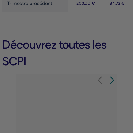
Trimestre précédent
203.00 €
184.73 €
Découvrez toutes les
SCPI
Élément 1 sur 8
Carrousel de produit
Carrousel de 