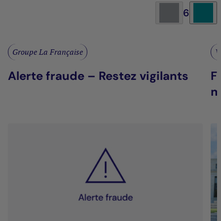
6
Groupe La Française
V
Alerte fraude – Restez vigilants
F
m