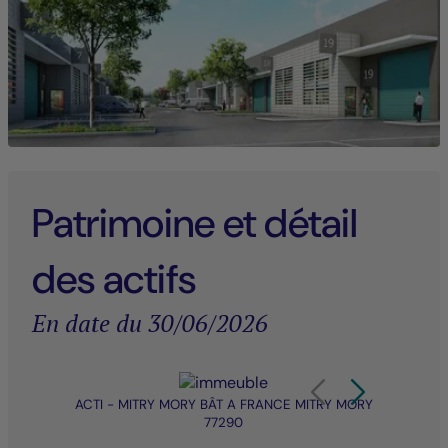
Patrimoine et détail
des actifs
En date du 30/06/2026
Élément 1 sur 20
Carrousel de produit Af
Carrousel de pro
ACTI - MITRY MORY BÂT A FRANCE MITRY MORY
ZAC 
77290