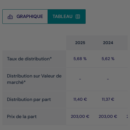
GRAPHIQUE
TABLEAU
Tableau
2025
2024
Taux de distribution*
5,68 %
5,62 %
Distribution sur Valeur de
-
-
marché*
Distribution par part
11,40 €
11,37 €
Prix de la part
203,00 €
203,00 €
2