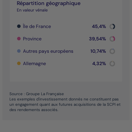
Répartition géographique
En valeur vénale
Chart
Île de France
45,4%
Pie chart wi
End of inter
Chart
Province
39,54%
Pie chart wi
End of inter
Chart
Autres pays européens
10,74%
Pie chart wi
End of inter
Chart
Allemagne
4,32%
Pie chart wi
End of inter
Source : Groupe La Française
Les exemples d'investissement donnés ne constituent pas
un engagement quant aux futures acquisitions de la SCPI et
des rendements associés.