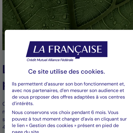
La Française s’engage
Ce site utilise des
cookies
.
pour un avenir durable
Ils permettent d’assurer son bon fonctionnement et,
avec nos partenaires, d’en mesurer son audience et
de vous proposer des offres adaptées à vos centres
d’intérêts.
Consommation énergétique des bâtiments,
matériaux utilisés pour leur construction… le
Nous conservons vos choix pendant 6 mois. Vous
pouvez à tout moment changer d’avis en cliquant sur
secteur immobilier représente aujourd’hui près de
le lien « Gestion des cookies » présent en pied de
40 % des émissions mondiales de gaz à effet de
page du site.