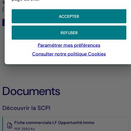
serre. Avec plus de 3,4 millions de m2 sous gestion
(l’équivalent d’une ville moyenne).
ACCEPTER
Article 9 SFDR
REFUSER
TOUTES LES PUBLICATIONS ESG
Paramétrer mes préférences
LA DURABILITÉ CHEZ LA FRANÇAISE
Consulter notre politique
Cookies
Documents
Découvrir la SCPI
Fiche commerciale LF Opportunité Immo
PDF 2593 Ko