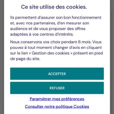
Ce site utilise des
cookies
.
Ils permettent d’assurer son bon fonctionnement
Valeurs immobilières
et, avec nos partenaires, d’en mesurer son
audience et de vous proposer des offres
Paris 17e: La Française Real
adaptées à vos centres d’intérêts.
Estate Managers (REM) acquiert
Nous conservons vos choix pendant 6 mois. Vous
le M auprès de 6ème Sens
pouvez à tout moment changer d’avis en cliquant
sur le lien « Gestion des cookies » présent en pied
Immobilier
de page du site.
ACCEPTER
REFUSER
Paramétrer mes préférences
Consulter notre politique
Cookies
05/07/2019