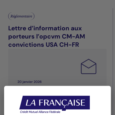
Réglementaire
Lettre d’information aux
porteurs l’opcvm CM-AM
convictions USA CH-FR
29/12/2025