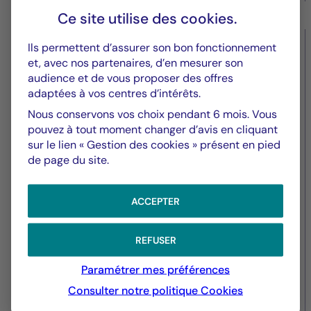
Ce site utilise des
cookies
.
Ils permettent d’assurer son bon fonctionnement
Réglementaire
et, avec nos partenaires, d’en mesurer son
audience et de vous proposer des offres
Lettre d’information aux
adaptées à vos centres d’intérêts.
porteurs l’opcvm CM-AM
Nous conservons vos choix pendant 6 mois. Vous
convictions USA LU-FR
pouvez à tout moment changer d’avis en cliquant
sur le lien « Gestion des cookies » présent en pied
de page du site.
ACCEPTER
REFUSER
Paramétrer mes préférences
Consulter notre politique
Cookies
29/12/2025