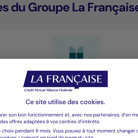
es du Groupe La Français
Gestion taux et crédit
Gesti
Ce site utilise des
cookies
.
ombiner nos expertises taux et crédit pour
Une expert
urer son bon fonctionnement et, avec nos partenaires, d’en 
élivrer une performance responsable et
l’archite
des offres adaptées à vos centres d’intérêts.
urable.
durable p
terme.
 choix pendant 6 mois. Vous pouvez à tout moment changer d’
 cookies » présent en pied de page du site.