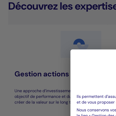
Découvrez les expertis
Gestion actions
Une approche d’investissement qui allie
C
Ils permettent d’ass
objectif de performance et durabilité pour
d
et de vous proposer 
créer de la valeur sur le long terme.
d
Nous conservons vos
le lien « Gestion des