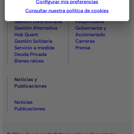
Configurar mis preferencias
Gestión de Acciones
Quiénes somos
Gestión de Tipos y
Un Actor
Consultar nuestra política de
cookies
Crédito
Comprometido y
Gestión Diversificada
Responsable
Gestión Alternativa
Gobernanza y
Hub Quant
Accionariado
Gestión Solidaria
Carreras
Servicio a medida
Prensa
Deuda Privada
Bienes raíces
Noticias y
Publicaciones
Noticias
Publicaciones