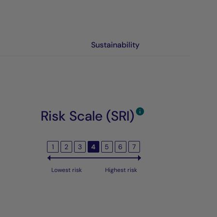
Sustainability
Risk Scale (SRI)
1
2
3
4
5
6
7
Lowest risk
Highest risk