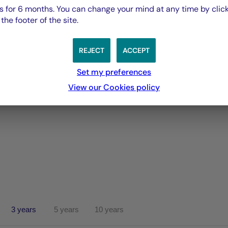
 for 6 months. You can change your mind at any time by click
he footer of the site.
REJECT
ACCEPT
Set my preferences
View our Cookies policy
3 years
5 years
10 years
performances passées, et les performances passées ne sont pa