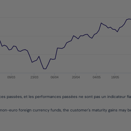
es from 2022-04-06 00:00:00 to 2026-08-06 00:00:00.
es from -3.925831156100344 to 13.448196724060082.
09/03
23/03
06/04
20/04
04/05
18/05
nces passées, et les performances passées ne sont pas un indicateur fi
non-euro foreign currency funds, the customer's maturity gains may 