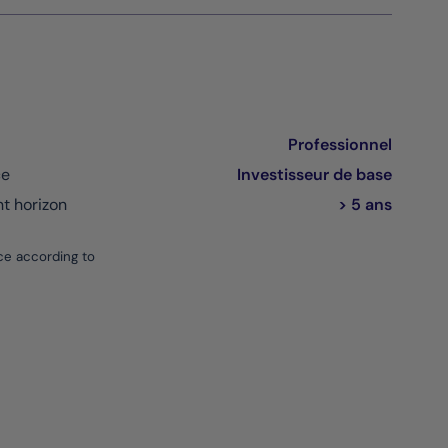
Professionnel
ce
Investisseur de base
 horizon
> 5 ans
ce according to