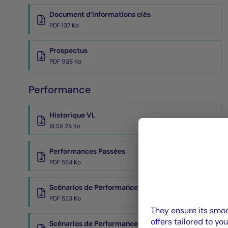
Document d’informations clés
PDF 137 Ko
Prospectus
PDF 938 Ko
Performance
Historique VL
XLSX 24 Ko
Performances Passées
PDF 554 Ko
Scénarios de Performance 2025-11-30
PDF 523 Ko
They ensure its smoo
offers tailored to you
Scénarios de Performance 2025-10-31