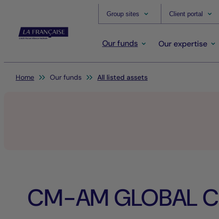
Group sites
Client portal
Our funds
Our expertise
You are here:
Home
Our funds
All listed assets
CM-AM GLOBAL CI