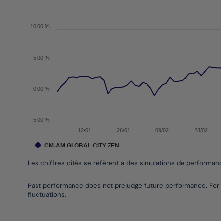
The chart has 1 X axis displaying Time. Data rang
The chart has 1 Y axis displaying values. Data rang
10,00 %
5,00 %
0,00 %
-5,00 %
12/01
26/01
09/02
23/02
CM-AM GLOBAL CITY ZEN
Les chiffres cités se réfèrent à des simulations de performa
End of interactive chart.
Past performance does not prejudge future performance. For 
fluctuations.