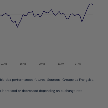
01/06
15/06
29/06
13/07
27/07
able des performances futures. Sources : Groupe La Française, Bloombe
be increased or decreased depending on exchange rate