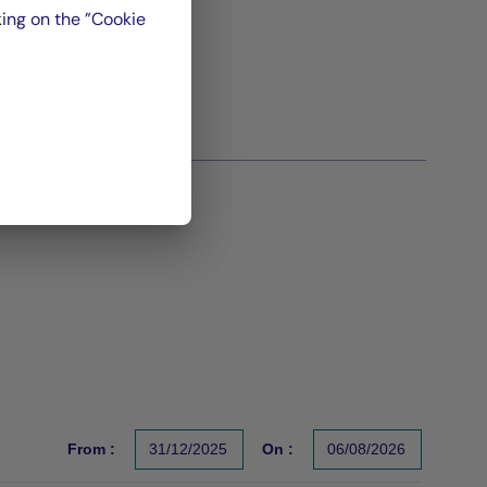
ing on the ”Cookie
From :
31/12/2025
On :
06/08/2026
s un indicateur fiable des performances futures. Sources : Gr