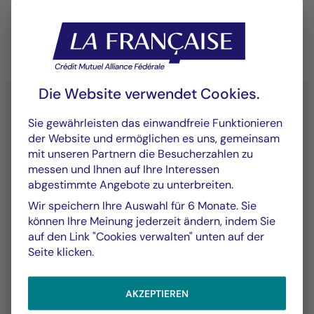
Die Website verwendet Cookies.
Sie gewährleisten das einwandfreie Funktionieren
der Website und ermöglichen es uns, gemeinsam
YouTube - La Française
LinkedIn - La Française
X (Twitter) - La Française
mit unseren Partnern die Besucherzahlen zu
messen und Ihnen auf Ihre Interessen
abgestimmte Angebote zu unterbreiten.
Wir speichern Ihre Auswahl für 6 Monate. Sie
Kontakte
Unsere Fonds
können Ihre Meinung jederzeit ändern, indem Sie
auf den Link "Cookies verwalten" unten auf der
Kontaktieren Sie uns
Gelistete
Seite klicken.
Reklamationen
Vermögenswerte
AKZEPTIEREN
Unsere Expertise
Die Gruppe