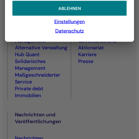
ABLEHNEN
Aktienmanagement
Wer wir sind
Zins- und
UEin Engagierter und
Einstellungen
Kreditmanagement
Ver­antwortungs­
Datenschutz
Diversifiziertes
bewusster Akteur
Management
Governance und
Alternative Verwaltung
Aktionariat
Hub Quant
Karriere
Solidarisches
Presse
Management
Maßgeschneiderter
Service
Private debt
Immobilien
Nachrichten und
Veröffentlichungen
Nachrichten