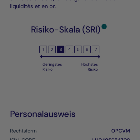
liquidités et en or.
Risiko-Skala (SRI)
1
2
3
4
5
6
7
Geringstes
Höchstes
Risiko
Risiko
Personalausweis
Rechtsform
OPCVM