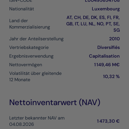
ISIN-CODE
LU0495654708
Nationalität
Luxembourg
AT, CH, DE, DK, ES, FI, FR,
Land der
GB, IT, LU, NL, NO, PT, SE,
Kommerzialisierung
SG
Jahr der Anteilserstellung
2010
Vertriebskategorie
Diversifiés
Ergebnisverwendung
Capitalisation
Nettovermögen
1 149,46 M€
Volatilität über gleitende
10,32 %
12 Monate
Nettoinventarwert (NAV)
Letzter bekannter NAV am
1 473,30 €
04.08.2026