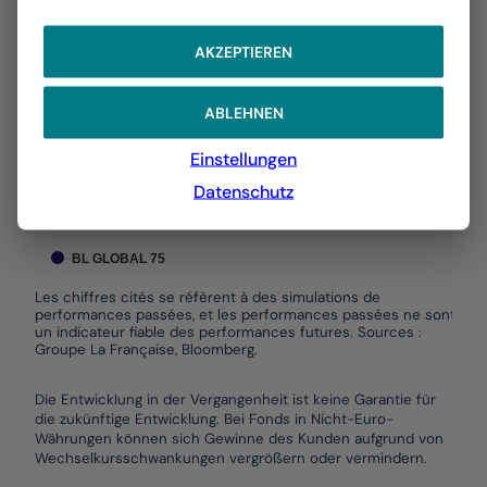
The chart has 1 X axis displaying Time. Data ranges f
The chart has 1 Y axis displaying values. Data ranges 
AKZEPTIEREN
10,00 %
ABLEHNEN
5,00 %
Einstellungen
0,00 %
Datenschutz
-5,00 %
01/2026
03/2026
05/2026
07/2026
BL GLOBAL 75
Les chiffres cités se réfèrent à des simulations de
performances passées, et les performances passées ne sont pas
un indicateur fiable des performances futures. Sources :
Groupe La Française, Bloomberg.
End of interactive chart.
Die Entwicklung in der Vergangenheit ist keine Garantie für
die zukünftige Entwicklung. Bei Fonds in Nicht-Euro-
Währungen können sich Gewinne des Kunden aufgrund von
Wechselkursschwankungen vergrößern oder vermindern.