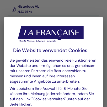
Historique VL
XLSX 55 Ko
Die Website verwendet Cookies.
GRAFIK
TABELLE
Sie gewährleisten das einwandfreie Funktionieren
der Website und ermöglichen es uns, gemeinsam
mit unseren Partnern die Besucherzahlen zu
Wertentwicklung
Grafik
messen und Ihnen auf Ihre Interessen
abgestimmte Angebote zu unterbreiten.
Am 04.08.2026
Wir speichern Ihre Auswahl für 6 Monate. Sie
Chart
können Ihre Meinung jederzeit ändern, indem Sie
YTD ▾
auf den Link "Cookies verwalten" unten auf der
Chart with 146 data points.
Seite klicken.
Les chiffres cités se réfèrent à des simulations de per
Vom :
31/12/2025
Am :
04/08/2026