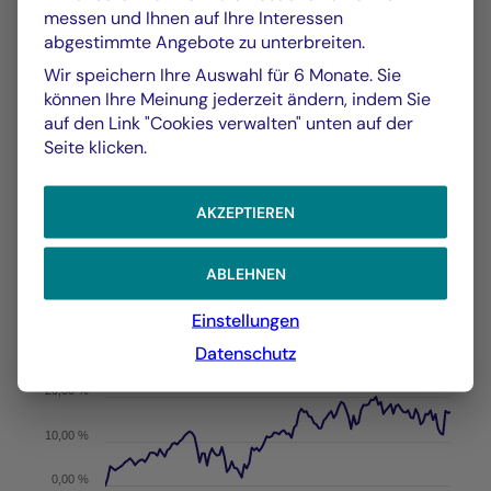
messen und Ihnen auf Ihre Interessen
abgestimmte Angebote zu unterbreiten.
GRAFIK
TABELLE
Wir speichern Ihre Auswahl für 6 Monate. Sie
können Ihre Meinung jederzeit ändern, indem Sie
auf den Link "Cookies verwalten" unten auf der
Seite klicken.
Wertentwicklung
Grafik
Am 04.08.2026
AKZEPTIEREN
Chart
YTD ▾
ABLEHNEN
Chart with 141 data points.
Les chiffres cités se réfèrent à des simulations de per
Einstellungen
Vom :
31/12/2025
Am :
04/08/2026
The chart has 1 X axis displaying Time. Data ranges f
Datenschutz
The chart has 1 Y axis displaying values. Data ranges f
20,00 %
10,00 %
0,00 %