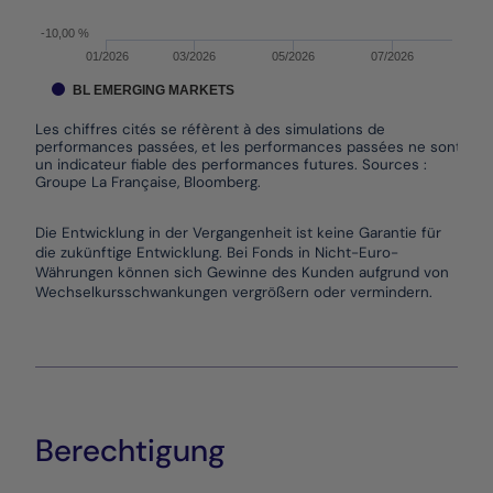
-10,00 %
01/2026
03/2026
05/2026
07/2026
BL EMERGING MARKETS
Les chiffres cités se réfèrent à des simulations de
performances passées, et les performances passées ne sont pas
un indicateur fiable des performances futures. Sources :
Groupe La Française, Bloomberg.
End of interactive chart.
Die Entwicklung in der Vergangenheit ist keine Garantie für
die zukünftige Entwicklung. Bei Fonds in Nicht-Euro-
Währungen können sich Gewinne des Kunden aufgrund von
Wechselkursschwankungen vergrößern oder vermindern.
Berechtigung