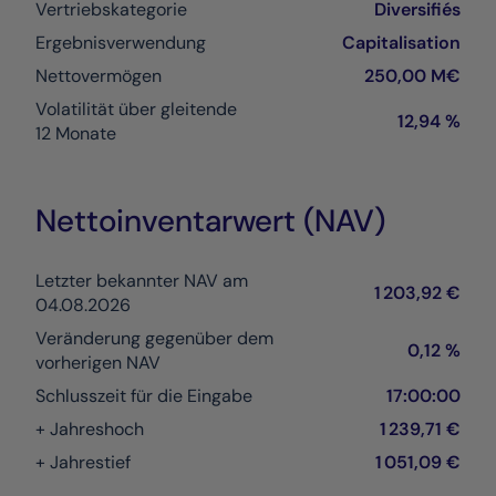
Vertriebskategorie
Diversifiés
Ergebnisverwendung
Capitalisation
Nettovermögen
250,00 M€
Volatilität über gleitende
12,94 %
12 Monate
Nettoinventarwert (NAV)
Letzter bekannter NAV am
1 203,92 €
04.08.2026
Veränderung gegenüber dem
0,12 %
vorherigen NAV
Schlusszeit für die Eingabe
17:00:00
+ Jahreshoch
1 239,71 €
+ Jahrestief
1 051,09 €