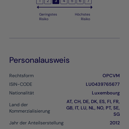
1
2
3
4
5
6
7
Geringstes
Höchstes
Risiko
Risiko
Personalausweis
Rechtsform
OPCVM
ISIN-CODE
LU0439765677
Nationalität
Luxembourg
AT, CH, DE, DK, ES, FI, FR,
Land der
GB, IT, LU, NL, NO, PT, SE,
Kommerzialisierung
SG
Jahr der Anteilserstellung
2012