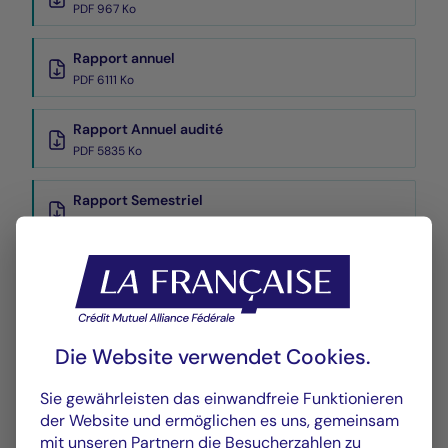
PDF 967 Ko
Rapport annuel
PDF 6111 Ko
Rapport Annuel audité
PDF 5835 Ko
Rapport Semestriel
PDF 3769 Ko
Wertentwicklung
Historique VL
XLSX 54 Ko
Die Website verwendet Cookies.
Sie gewährleisten das einwandfreie Funktionieren
der Website und ermöglichen es uns, gemeinsam
mit unseren Partnern die Besucherzahlen zu