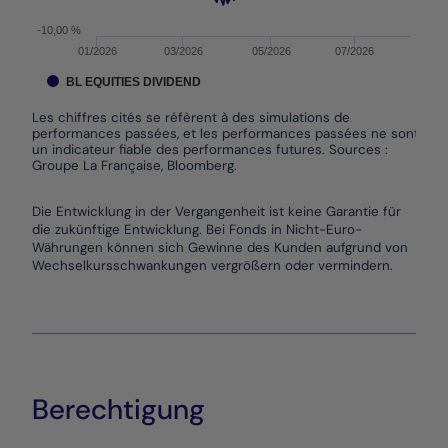
-10,00 %
01/2026
03/2026
05/2026
07/2026
BL EQUITIES DIVIDEND
Les chiffres cités se réfèrent à des simulations de
performances passées, et les performances passées ne sont pas
un indicateur fiable des performances futures. Sources :
Groupe La Française, Bloomberg.
End of interactive chart.
Die Entwicklung in der Vergangenheit ist keine Garantie für
die zukünftige Entwicklung. Bei Fonds in Nicht-Euro-
Währungen können sich Gewinne des Kunden aufgrund von
Wechselkursschwankungen vergrößern oder vermindern.
Berechtigung