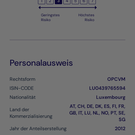
1
2
3
4
5
6
7
Geringstes
Höchstes
Risiko
Risiko
Personalausweis
Rechtsform
OPCVM
ISIN-CODE
LU0439765594
Nationalität
Luxembourg
AT, CH, DE, DK, ES, FI, FR,
Land der
GB, IT, LU, NL, NO, PT, SE,
Kommerzialisierung
SG
Jahr der Anteilserstellung
2012