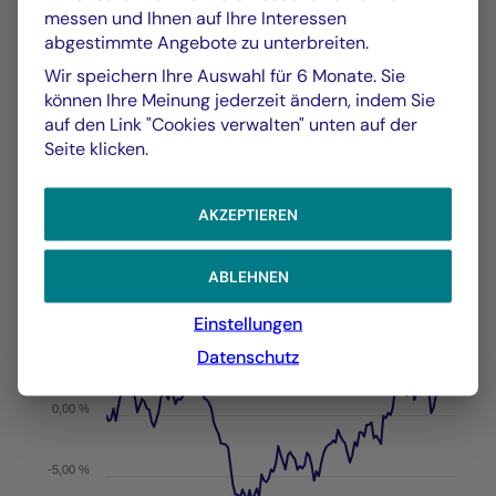
messen und Ihnen auf Ihre Interessen
abgestimmte Angebote zu unterbreiten.
GRAFIK
TABELLE
Wir speichern Ihre Auswahl für 6 Monate. Sie
können Ihre Meinung jederzeit ändern, indem Sie
auf den Link "Cookies verwalten" unten auf der
Seite klicken.
Wertentwicklung
Grafik
Am 06.08.2026
AKZEPTIEREN
Chart
YTD ▾
ABLEHNEN
Chart with 148 data points.
Les chiffres cités se réfèrent à des simulations de per
Einstellungen
Vom :
31/12/2025
Am :
06/08/2026
The chart has 1 X axis displaying Time. Data ranges f
Datenschutz
The chart has 1 Y axis displaying values. Data ranges 
0,00 %
-5,00 %