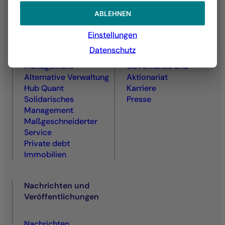
ABLEHNEN
Aktienmanagement
Wer wir sind
Zins- und
UEin Engagierter und
Einstellungen
Kreditmanagement
Ver­antwortungs­
Datenschutz
Diversifiziertes
bewusster Akteur
Management
Governance und
Alternative Verwaltung
Aktionariat
Hub Quant
Karriere
Solidarisches
Presse
Management
Maßgeschneiderter
Service
Private debt
Immobilien
Nachrichten und
Veröffentlichungen
Nachrichten