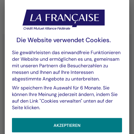
Die Website verwendet Cookies.
Sie gewährleisten das einwandfreie Funktionieren
der Website und ermöglichen es uns, gemeinsam
YouTube - La Française
LinkedIn - La Française
X (Twitter) - La Française
mit unseren Partnern die Besucherzahlen zu
messen und Ihnen auf Ihre Interessen
abgestimmte Angebote zu unterbreiten.
Wir speichern Ihre Auswahl für 6 Monate. Sie
Kontakte
Unsere Fonds
können Ihre Meinung jederzeit ändern, indem Sie
auf den Link "Cookies verwalten" unten auf der
Kontaktieren Sie uns
Gelistete
Seite klicken.
Reklamationen
Vermögenswerte
AKZEPTIEREN
Unsere Expertise
Die Gruppe