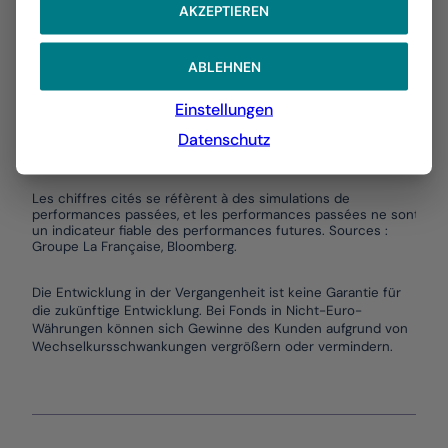
AKZEPTIEREN
1,00 %
0,00 %
ABLEHNEN
-1,00 %
Einstellungen
-2,00 %
01/2026
03/2026
05/2026
07/2026
Datenschutz
BL BOND EURO
Les chiffres cités se réfèrent à des simulations de
performances passées, et les performances passées ne sont pas
un indicateur fiable des performances futures. Sources :
Groupe La Française, Bloomberg.
End of interactive chart.
Die Entwicklung in der Vergangenheit ist keine Garantie für
die zukünftige Entwicklung. Bei Fonds in Nicht-Euro-
Währungen können sich Gewinne des Kunden aufgrund von
Wechselkursschwankungen vergrößern oder vermindern.