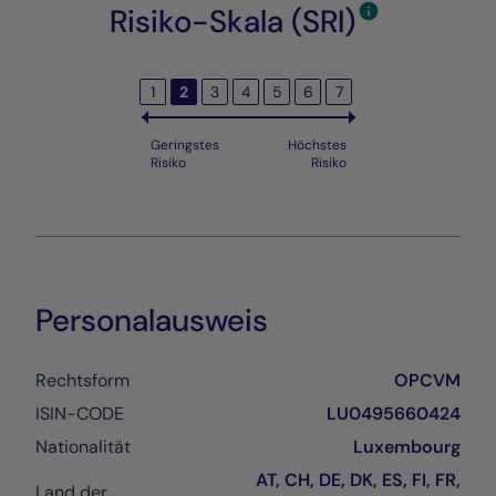
Risiko-Skala (SRI)
1
2
3
4
5
6
7
Geringstes
Höchstes
Risiko
Risiko
Personalausweis
Rechtsform
OPCVM
ISIN-CODE
LU0495660424
Nationalität
Luxembourg
AT, CH, DE, DK, ES, FI, FR,
Land der