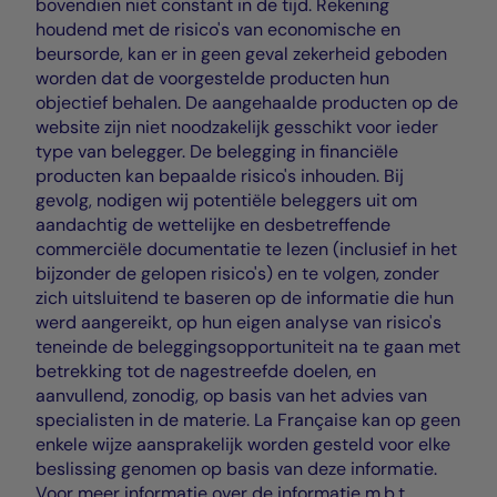
bovendien niet constant in de tijd. Rekening
houdend met de risico's van economische en
beursorde, kan er in geen geval zekerheid geboden
worden dat de voorgestelde producten hun
objectief behalen. De aangehaalde producten op de
website zijn niet noodzakelijk gesschikt voor ieder
type van belegger. De belegging in financiële
producten kan bepaalde risico's inhouden. Bij
gevolg, nodigen wij potentiële beleggers uit om
aandachtig de wettelijke en desbetreffende
commerciële documentatie te lezen (inclusief in het
bijzonder de gelopen risico's) en te volgen, zonder
zich uitsluitend te baseren op de informatie die hun
werd aangereikt, op hun eigen analyse van risico's
teneinde de beleggingsopportuniteit na te gaan met
betrekking tot de nagestreefde doelen, en
aanvullend, zonodig, op basis van het advies van
specialisten in de materie. La Française kan op geen
enkele wijze aansprakelijk worden gesteld voor elke
beslissing genomen op basis van deze informatie.
Voor meer informatie over de informatie m.b.t.