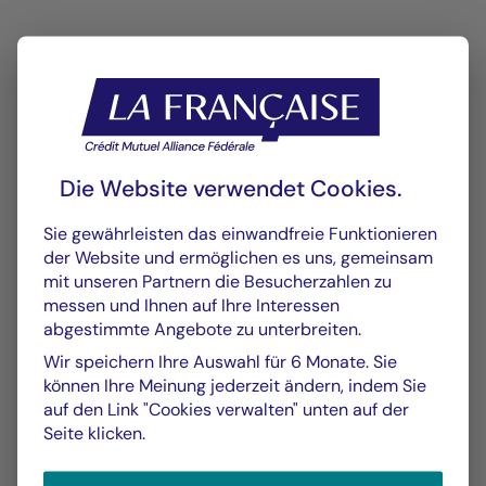
GRAFIK
TABELLE
Die Website verwendet Cookies.
Sie gewährleisten das einwandfreie Funktionieren
Wertentwicklung
Grafik
der Website und ermöglichen es uns, gemeinsam
mit unseren Partnern die Besucherzahlen zu
Am 06.08.2026
messen und Ihnen auf Ihre Interessen
abgestimmte Angebote zu unterbreiten.
Chart
YTD ▾
Wir speichern Ihre Auswahl für 6 Monate. Sie
Chart with 151 data points.
können Ihre Meinung jederzeit ändern, indem Sie
Les chiffres cités se réfèrent à des simulations de per
Vom :
31/12/2025
Am :
06/08/2026
auf den Link "Cookies verwalten" unten auf der
The chart has 1 X axis displaying Time. Data ranges f
Seite klicken.
The chart has 1 Y axis displaying values. Data ranges 
2,00 %