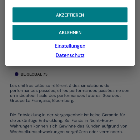
The chart has 1 X axis displaying Time. Data ranges f
The chart has 1 Y axis displaying values. Data ranges 
AKZEPTIEREN
10,00 %
ABLEHNEN
5,00 %
Einstellungen
0,00 %
Datenschutz
-5,00 %
01/2026
03/2026
05/2026
07/2026
BL GLOBAL 75
Les chiffres cités se réfèrent à des simulations de
performances passées, et les performances passées ne sont pas
un indicateur fiable des performances futures. Sources :
Groupe La Française, Bloomberg.
End of interactive chart.
Die Entwicklung in der Vergangenheit ist keine Garantie für
die zukünftige Entwicklung. Bei Fonds in Nicht-Euro-
Währungen können sich Gewinne des Kunden aufgrund von
Wechselkursschwankungen vergrößern oder vermindern.