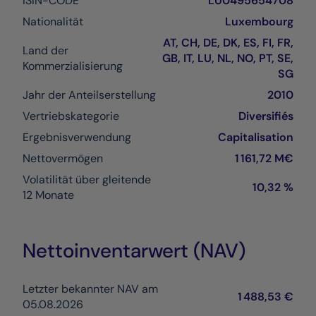
ISIN-CODE
LU0495654708
Nationalität
Luxembourg
AT, CH, DE, DK, ES, FI, FR,
Land der
GB, IT, LU, NL, NO, PT, SE,
Kommerzialisierung
SG
Jahr der Anteilserstellung
2010
Vertriebskategorie
Diversifiés
Ergebnisverwendung
Capitalisation
Nettovermögen
1 161,72 M€
Volatilität über gleitende
10,32 %
12 Monate
Nettoinventarwert (NAV)
Letzter bekannter NAV am
1 488,53 €
05.08.2026