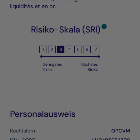
liquidités et en or.
Risiko-Skala (SRI)
1
2
3
4
5
6
7
Geringstes
Höchstes
Risiko
Risiko
Personalausweis
Rechtsform
OPCVM