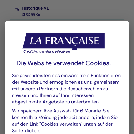
Historique VL
XLSX 55 Ko
Die Website verwendet Cookies.
GRAFIK
TABELLE
Sie gewährleisten das einwandfreie Funktionieren
der Website und ermöglichen es uns, gemeinsam
mit unseren Partnern die Besucherzahlen zu
Wertentwicklung
Grafik
messen und Ihnen auf Ihre Interessen
abgestimmte Angebote zu unterbreiten.
Am 05.08.2026
Wir speichern Ihre Auswahl für 6 Monate. Sie
Chart
können Ihre Meinung jederzeit ändern, indem Sie
YTD ▾
auf den Link "Cookies verwalten" unten auf der
Chart with 147 data points.
Seite klicken.
Les chiffres cités se réfèrent à des simulations de per
Vom :
31/12/2025
Am :
05/08/2026