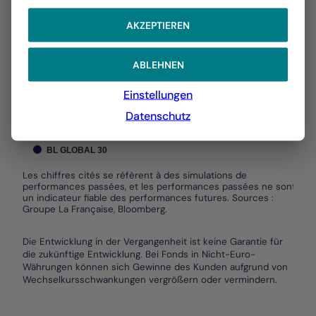
The chart has 1 Y axis displaying values. Data ranges
AKZEPTIEREN
5,00 %
ABLEHNEN
0,00 %
Einstellungen
Datenschutz
-5,00 %
01/2026
03/2026
05/2026
07/2026
BL GLOBAL 30
Les chiffres cités se réfèrent à des simulations de
performances passées, et les performances passées ne sont pas
un indicateur fiable des performances futures. Sources :
Groupe La Française, Bloomberg.
End of interactive chart.
Die Entwicklung in der Vergangenheit ist keine Garantie für
die zukünftige Entwicklung. Bei Fonds in Nicht-Euro-
Währungen können sich Gewinne des Kunden aufgrund von
Wechselkursschwankungen vergrößern oder vermindern.