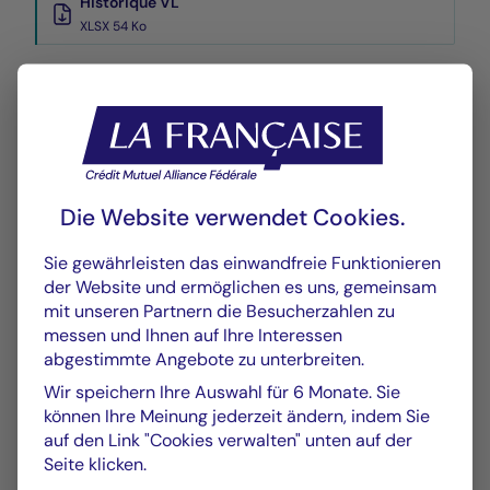
Historique VL
XLSX 54 Ko
Die Website verwendet Cookies.
GRAFIK
TABELLE
Sie gewährleisten das einwandfreie Funktionieren
der Website und ermöglichen es uns, gemeinsam
Wertentwicklung
Grafik
mit unseren Partnern die Besucherzahlen zu
messen und Ihnen auf Ihre Interessen
Am 05.08.2026
abgestimmte Angebote zu unterbreiten.
Wir speichern Ihre Auswahl für 6 Monate. Sie
Chart
können Ihre Meinung jederzeit ändern, indem Sie
YTD ▾
Chart with 149 data points.
auf den Link "Cookies verwalten" unten auf der
Les chiffres cités se réfèrent à des simulations de per
Seite klicken.
Vom :
31/12/2025
Am :
05/08/2026
The chart has 1 X axis displaying Time. Data ranges f