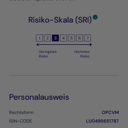
Risiko-Skala (SRI)
1
2
3
4
5
6
7
Geringstes
Höchstes
Risiko
Risiko
Personalausweis
Rechtsform
OPCVM
ISIN-CODE
LU0495651787