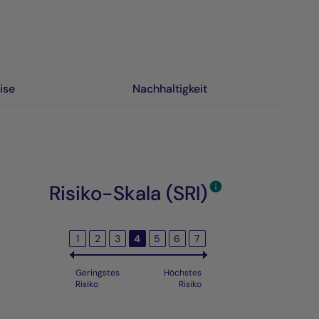
ise
Nachhaltigkeit
Risiko-Skala (SRI)
1
2
3
4
5
6
7
Geringstes
Höchstes
Risiko
Risiko