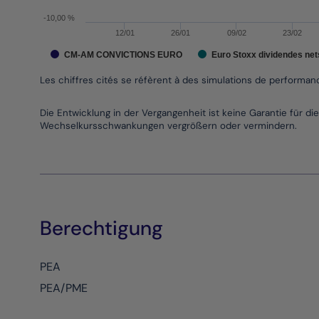
-10,00 %
12/01
26/01
09/02
23/02
CM-AM CONVICTIONS EURO
Euro Stoxx dividendes net
Les chiffres cités se réfèrent à des simulations de performa
End of interactive chart.
Die Entwicklung in der Vergangenheit ist keine Garantie für 
Wechselkursschwankungen vergrößern oder vermindern.
Berechtigung
PEA
PEA/PME