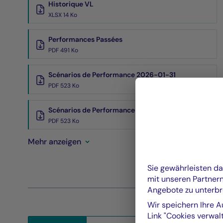
Historique VL
XLSX 14 Ko
Performances Passées
PDF 491 Ko
Scénarios de Performance 2026-01-31
PDF 523 Ko
Scénarios de Performance 2025-12-31
PDF 523 Ko
Mehr anzeigen
Sie gewährleisten d
mit unseren Partner
Angebote zu unterbr
Wir speichern Ihre A
Link "Cookies verwalt