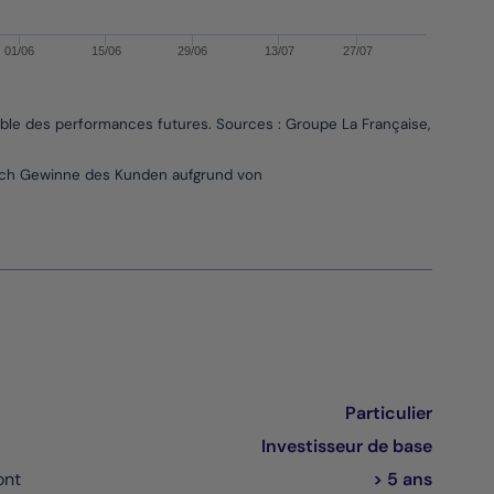
01/06
15/06
29/06
13/07
27/07
able des performances futures. Sources : Groupe La Française, Bloombe
 sich Gewinne des Kunden aufgrund von
Particulier
Investisseur de base
ont
> 5 ans