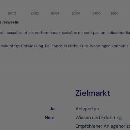
09/03
23/03
06/04
20/04
04/05
18/05
s réinvestis
nces passées, et les performances passées ne sont pas un indicateur fi
die zukünftige Entwicklung. Bei Fonds in Nicht-Euro-Währungen können
Zielmarkt
Ja
Anlegertyp
Nein
Wissen und Erfahrung
Empfohlener Anlagehoriz