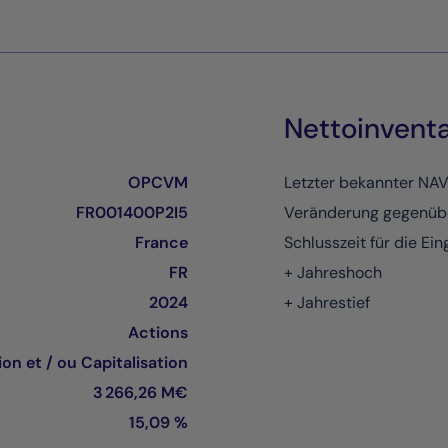
Nettoinvent
OPCVM
Letzter bekannter NA
FR001400P2I5
Veränderung gegenüb
France
Schlusszeit für die Ei
FR
+ Jahreshoch
2024
+ Jahrestief
Actions
ion et / ou Capitalisation
3 266,26 M€
15,09 %