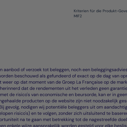
Kriterien für die Produkt-Go
MIF2
n aanbod of verzoek tot beleggen, noch een beleggingsadvies
 worden beschouwd als gefundeerd of exact op de dag van opm
 weer op dat moment van de Groep La Française op de markt
n herinnerd dat de rendementen uit het verleden geen garantie
 met de risico's van economische en beursorde, kan er in ge
gehaalde producten op de website zijn niet noodzakelijk gess
 Bij gevolg, nodigen wij potentiële beleggers uit om aandacht
elopen risico's) en te volgen, zonder zich uitsluitend te base
rtuniteit na te gaan met betrekking tot de nagestreefde doel
een enkele wijze aansprakelijk worden gesteld voor elke besl