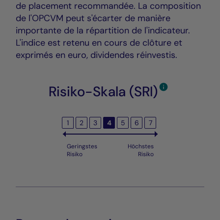
de placement recommandée. La composition
de l'OPCVM peut s'écarter de manière
importante de la répartition de l'indicateur.
L'indice est retenu en cours de clôture et
exprimés en euro, dividendes réinvestis.
Risiko-Skala (SRI)
1
2
3
4
5
6
7
Geringstes
Höchstes
Risiko
Risiko