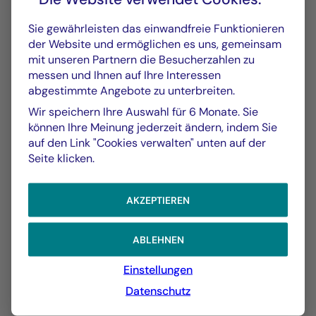
Sie gewährleisten das einwandfreie Funktionieren
der Website und ermöglichen es uns, gemeinsam
mit unseren Partnern die Besucherzahlen zu
messen und Ihnen auf Ihre Interessen
abgestimmte Angebote zu unterbreiten.
Wir speichern Ihre Auswahl für 6 Monate. Sie
können Ihre Meinung jederzeit ändern, indem Sie
auf den Link "Cookies verwalten" unten auf der
GRAFIK
TABELLE
Seite klicken.
Wertentwicklung im
Grafik
AKZEPTIEREN
Vergleich zum Referenzindex
ABLEHNEN
Am 06.08.2026
Einstellungen
Datenschutz
Chart
YTD ▾
Chart with 2 data series.