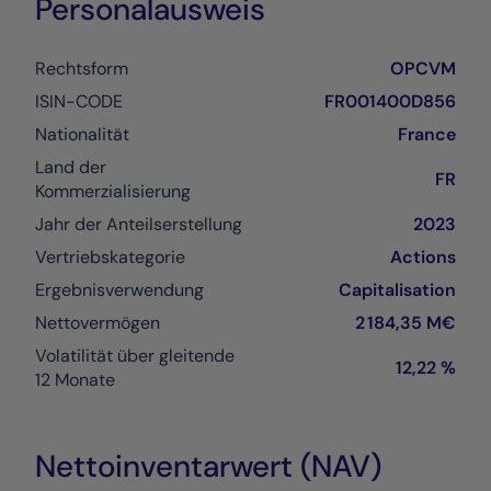
Personalausweis
Rechtsform
OPCVM
ISIN-CODE
FR001400D856
Nationalität
France
Land der
FR
Kommerzialisierung
Jahr der Anteilserstellung
2023
Vertriebskategorie
Actions
Ergebnisverwendung
Capitalisation
Nettovermögen
2 184,35 M€
Volatilität über gleitende
12,22 %
12 Monate
Nettoinventarwert (NAV)