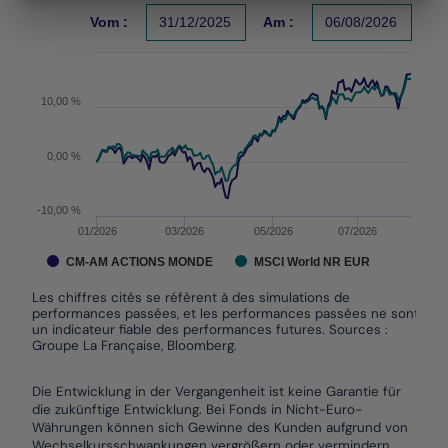
Les chiffres cités se réfèrent à des simulations de per
Vom :
31/12/2025
Am :
06/08/2026
The chart has 1 X axis displaying Time. Data ranges f
The chart has 1 Y axis displaying values. Data ranges 
10,00 %
0,00 %
-10,00 %
01/2026
03/2026
05/2026
07/2026
CM-AM ACTIONS MONDE
MSCI World NR EUR
Les chiffres cités se réfèrent à des simulations de
performances passées, et les performances passées ne sont pas
un indicateur fiable des performances futures. Sources :
Groupe La Française, Bloomberg.
End of interactive chart.
Die Entwicklung in der Vergangenheit ist keine Garantie für
die zukünftige Entwicklung. Bei Fonds in Nicht-Euro-
Währungen können sich Gewinne des Kunden aufgrund von
Wechselkursschwankungen vergrößern oder vermindern.