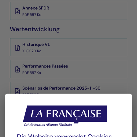
Annexe SFDR
PDF 567 Ko
Wertentwicklung
Historique VL
XLSX 20 Ko
Performances Passées
PDF 557 Ko
Scénarios de Performance 2025-11-30
PDF 523 Ko
Scénarios de Performance 2025-10-31
PDF 523 Ko
Mehr anzeigen
Die Website verwendet Cookies.