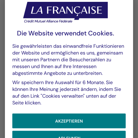
PDF 597 Ko
Scénarios de Performance 2025-04-30
PDF 524 Ko
Die Website verwendet Cookies.
Scénarios de Performance 2025-03-31
Sie gewährleisten das einwandfreie Funktionieren
PDF 524 Ko
der Website und ermöglichen es uns, gemeinsam
Mehr anzeigen
mit unseren Partnern die Besucherzahlen zu
messen und Ihnen auf Ihre Interessen
abgestimmte Angebote zu unterbreiten.
Wir speichern Ihre Auswahl für 6 Monate. Sie
können Ihre Meinung jederzeit ändern, indem Sie
auf den Link "Cookies verwalten" unten auf der
Seite klicken.
AKZEPTIEREN
GRAFIK
TABELLE