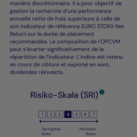
manière discrétionnaire. Il a pour objectif de
gestion la recherche d’une performance
annuelle nette de frais supérieure à celle de
son indicateur de référence EURO STOXX Net
Return sur la durée de placement
recommandée. La composition de l’OPCVM
peut s’écarter significativement de la
répartition de l’indicateur. L’indice est retenu
en cours de clôture et exprimé en euro,
dividendes réinvestis.
Risiko-Skala (SRI)
1
2
3
4
5
6
7
Geringstes
Höchstes
Risiko
Risiko