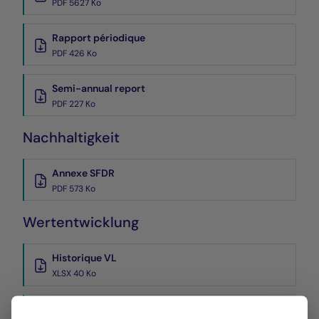
PDF 5627 Ko
Rapport périodique
PDF 426 Ko
Semi-annual report
PDF 227 Ko
Nachhaltigkeit
Annexe SFDR
PDF 573 Ko
Wertentwicklung
Historique VL
XLSX 40 Ko
Performances Passées