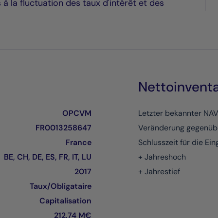
 à la fluctuation des taux d'intérêt et des
Nettoinvent
OPCVM
Letzter bekannter NA
FR0013258647
Veränderung gegenüb
France
Schlusszeit für die Ei
BE, CH, DE, ES, FR, IT, LU
+ Jahreshoch
2017
+ Jahrestief
Taux/Obligataire
Capitalisation
212,74 M€