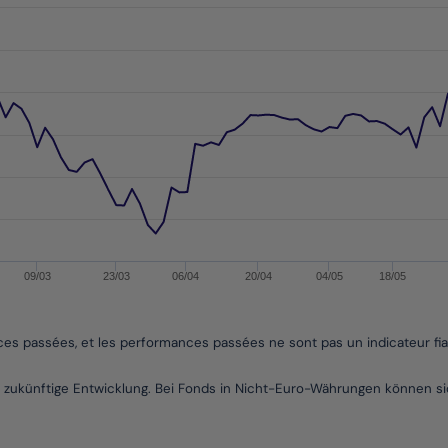
performances passées, et les performances passées ne sont pa
s from 2017-08-30 00:00:00 to 2026-08-06 00:00:00.
es from -2.3480418217260137 to 1.9404572036150824.
09/03
23/03
06/04
20/04
04/05
18/05
nces passées, et les performances passées ne sont pas un indicateur fi
die zukünftige Entwicklung. Bei Fonds in Nicht-Euro-Währungen können