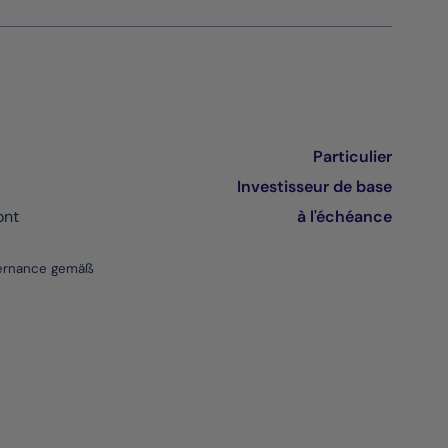
Particulier
Investisseur de base
ont
à l'échéance
vernance gemäß