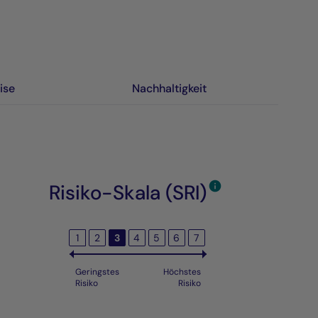
ise
Nachhaltigkeit
Risiko-Skala (SRI)
1
2
3
4
5
6
7
Geringstes
Höchstes
Risiko
Risiko