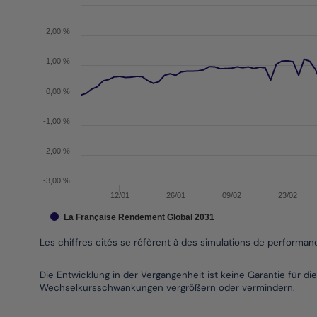
Les chiffres cités se réfèrent à des simulations de 
The chart has 1 X axis displaying Time. Data range
2,00 %
The chart has 1 Y axis displaying values. Data rang
1,00 %
0,00 %
-1,00 %
-2,00 %
-3,00 %
12/01
26/01
09/02
23/02
La Française Rendement Global 2031
Les chiffres cités se réfèrent à des simulations de performa
End of interactive chart.
Die Entwicklung in der Vergangenheit ist keine Garantie für 
Wechselkursschwankungen vergrößern oder vermindern.