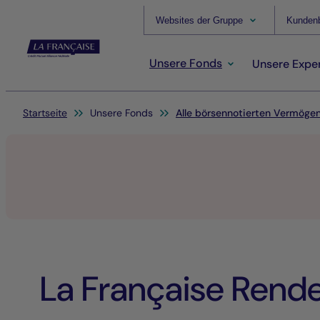
Websites der Gruppe
Kundenb
Unsere Fonds
Unsere Exper
Sie befinden sich hier:
Startseite
Unsere Fonds
Alle börsennotierten Vermöge
La Française Rend