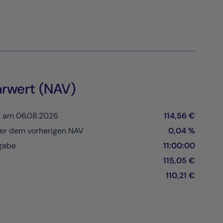
arwert (NAV)
V am 06.08.2026
114,56 €
er dem vorherigen NAV
0,04 %
ngabe
11:00:00
115,05 €
110,21 €