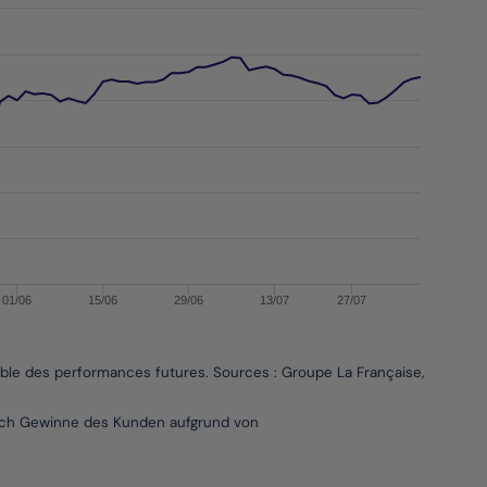
s un indicateur fiable des performances futures. Sources : Gr
01/06
15/06
29/06
13/07
27/07
able des performances futures. Sources : Groupe La Française, Bloombe
 sich Gewinne des Kunden aufgrund von