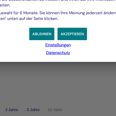
Scénarios de Performance 2024-12-31
eiten.
PDF 260 Ko
uswahl für 6 Monate. Sie können Ihre Meinung jederzeit änder
Mehr anzeigen
en" unten auf der Seite klicken.
ABLEHNEN
AKZEPTIEREN
Einstellungen
Datenschutz
3 Jahre
5 Jahre
10 Jahre